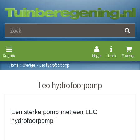
Toggle Navigation
Toggle Navi
Categorieën
Inloggen
Informatie
Winkelwagen
Home
Overige
Leo hydrofoorpomp
Leo hydrofoorpomp
Een sterke pomp met een LEO
hydrofoorpomp
Bent u op zoek naar een sterke hydrofoorpomp? Met een