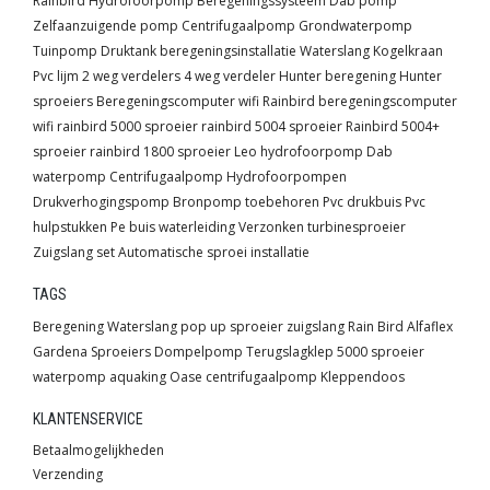
Rainbird
Hydrofoorpomp
Beregeningssysteem
Dab pomp
bij u af. Bij bestellingen vanaf € 150,- en binnen
Zelfaanzuigende pomp
Centrifugaalpomp
Grondwaterpomp
Nederland, nemen wij de verzendkosten voor onze
Tuinpomp
Druktank
beregeningsinstallatie
Waterslang
Kogelkraan
rekening. Daarnaast hebben wij een uitstekende
Pvc lijm
2 weg verdelers
4 weg verdeler
Hunter beregening
Hunter
klantenservice. Heeft u nog bepaalde vragen over
sproeiers
Beregeningscomputer wifi
Rainbird beregeningscomputer
hydrofoorpompen ? Neemt u dan gerust contact met ons
wifi
rainbird 5000 sproeier
rainbird 5004 sproeier
Rainbird 5004+
op.
sproeier
rainbird 1800 sproeier
Leo hydrofoorpomp
Dab
waterpomp
Centrifugaalpomp
Hydrofoorpompen
Drukverhogingspomp
Bronpomp toebehoren
Pvc drukbuis
Pvc
hulpstukken
Pe buis waterleiding
Verzonken turbinesproeier
Zuigslang set
Automatische sproei installatie
TAGS
Beregening
Waterslang
pop up sproeier
zuigslang
Rain Bird
Alfaflex
Gardena
Sproeiers
Dompelpomp
Terugslagklep
5000 sproeier
waterpomp
aquaking
Oase
centrifugaalpomp
Kleppendoos
KLANTENSERVICE
Betaalmogelijkheden
Verzending