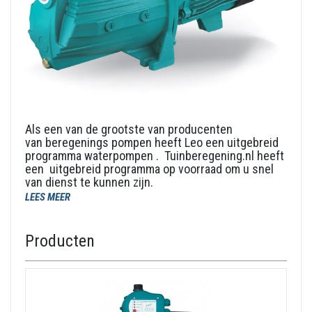
Als een van de grootste van producenten
van beregenings pompen heeft Leo een uitgebreid
programma waterpompen . Tuinberegening.nl heeft
een uitgebreid programma op voorraad om u snel
van dienst te kunnen zijn.
Ook levert tuinberegening.nl een compleet
LEES MEER
programma aanzuigslangen voor de
bovengrondse Leo pompen op maat.
Producten