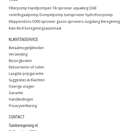
Filterpomp
Handpompen
Tik sproeier
aquaking
DAB
centrifugaalpomp
Dompelpomp
tuinsproeier
hydrofoorpomp
Kleppendoos
5000 sproeier
gazon sproeiers
zuigslang
Beregening
Rain Bird
beregeningsautomaat
KLANTENSERVICE
Betaalmogelijkheden
Verzending
Bezorgkosten
Retourneren of ruilen
Laagste prijsgarantie
Suggesties & Klachten
Overige vragen
Garantie
Handleidingen
Privacyverklaring
CONTACT
Tuinberegening.nl