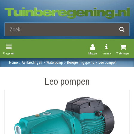
Toggle Navigation
Toggle Navi
Categorieën
Inloggen
Informatie
Winkelwagen
Home
Aanbiedingen
Waterpomp
Beregeningspomp
Leo pompen
Leo pompen