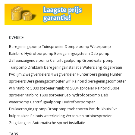
OVERIGE
Beregeningspomp
Tuinsproeier
Dompelpomp
Waterpomp
Rainbird
Hydrofoorpomp
Beregeningssysteem
Dab pomp
Zelfaanzuigende pomp
Centrifugaalpomp
Grondwaterpomp
Tuinpomp
Druktank
beregeningsinstallatie
Waterslang
Kogelkraan
Pvc lijm
2 weg verdelers
4 weg verdeler
Hunter beregening
Hunter
sproeiers
Beregeningscomputer wifi
Rainbird beregeningscomputer
wifi
rainbird 5000 sproeier
rainbird 5004 sproeier
Rainbird 5004+
sproeier
rainbird 1800 sproeier
Leo hydrofoorpomp
Dab
waterpomp
Centrifugaalpomp
Hydrofoorpompen
Drukverhogingspomp
Bronpomp toebehoren
Pvc drukbuis
Pvc
hulpstukken
Pe buis waterleiding
Verzonken turbinesproeier
Zuigslang set
Automatische sproei installatie
TAGS