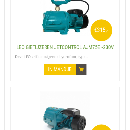
€315,-
LEO GIETIJZEREN JETCONTROL AJM75E -230V
Deze LEO zelfaanzuigende hydrofoor, type...
IN MANDJE