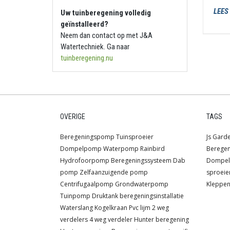
word
LEES
Uw tuinberegening volledig
verz
geïnstalleerd?
door
Neem dan contact op met J&A
verz
Watertechniek. Ga naar
wijze
tuinberegening.nu
Het
Een 
turbi
OVERIGE
TAGS
verv
een b
Beregeningspomp
Tuinsproeier
Js
Gard
moet
Dompelpomp
Waterpomp
Rainbird
Beregen
turb
Hydrofoorpomp
Beregeningssysteem
Dab
Dompe
cent
pomp
Zelfaanzuigende pomp
sproeie
Centrifugaalpomp
Grondwaterpomp
Kleppe
Een
Tuinpomp
Druktank
beregeningsinstallatie
Waterslang
Kogelkraan
Pvc lijm
2 weg
verdelers
4 weg verdeler
Hunter beregening
Heef