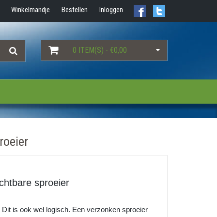
Winkelmandje
Bestellen
Inloggen
0 ITEM(S) - €0,00
roeier
chtbare sproeier
 Dit is ook wel logisch. Een verzonken sproeier