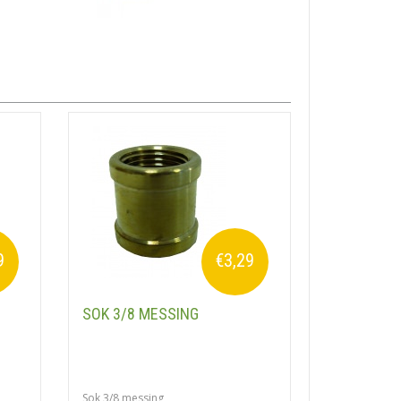
9
€3,29
SOK 3/8 MESSING
Sok 3/8 messing