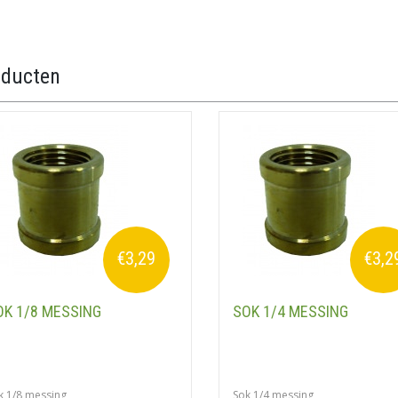
oducten
€3,29
€3,2
OK 1/8 MESSING
SOK 1/4 MESSING
k 1/8 messing
Sok 1/4 messing