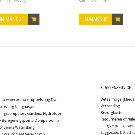
k 1 1/4 messing
Sok 1 1/2 messing
IN MANDJE
IN MANDJE
KLANTENSERVICE
Betaalmogelijkhede
omp
waterpomp
druppelslang
Dweil
Verzending
uinslang
Slanghaspel
Bezorgkosten
ningscomputers
Gardena
Hydrofoor
Retourneren of ruil
o
Beregeningspomp
Dompelpomp
Laagste prijsgaranti
proeiers
Waterslang
Suggesties & Klacht
ningsautomaat
Vijverpomp