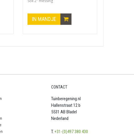
Sok 2" messing
IN MANDJE
CONTACT
n
Tuinberegening.nl
Hallenstraat 12 b
5531 AB Bladel
en
Nederland
e
en
T.
+31-(0)497 380 430