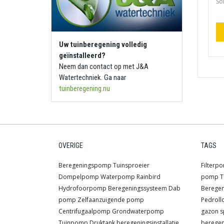
So
Uw tuinberegening volledig
geïnstalleerd?
Neem dan contact op met J&A
Watertechniek. Ga naar
tuinberegening.nu
OVERIGE
TAGS
Beregeningspomp
Tuinsproeier
Filterp
Dompelpomp
Waterpomp
Rainbird
pomp
T
Hydrofoorpomp
Beregeningssysteem
Dab
Berege
pomp
Zelfaanzuigende pomp
Pedroll
Centrifugaalpomp
Grondwaterpomp
gazon s
Tuinpomp
Druktank
beregeningsinstallatie
berege