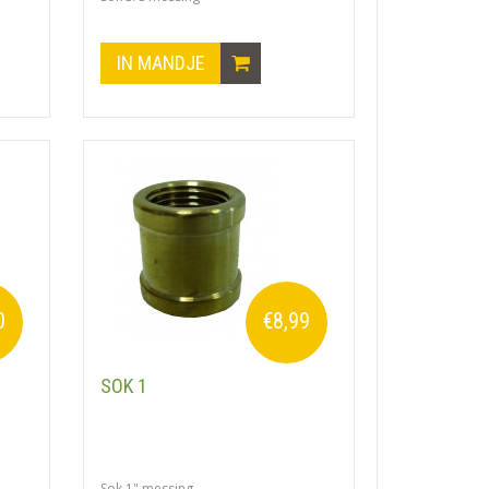
IN MANDJE
0
€8,99
SOK 1
Sok 1" messing