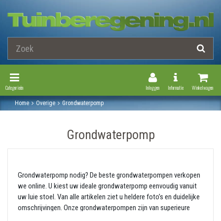
Toggle Navigation
Toggle Navi
Categorieën
Inloggen
Informatie
Winkelwagen
Home
Overige
Grondwaterpomp
Grondwaterpomp
Grondwaterpomp nodig? De beste grondwaterpompen verkopen
we online. U kiest uw ideale grondwaterpomp eenvoudig vanuit
uw luie stoel. Van alle artikelen ziet u heldere foto’s en duidelijke
omschrijvingen. Onze grondwaterpompen zijn van superieure
kwaliteit. We nemen enkel de meest betrouwbare