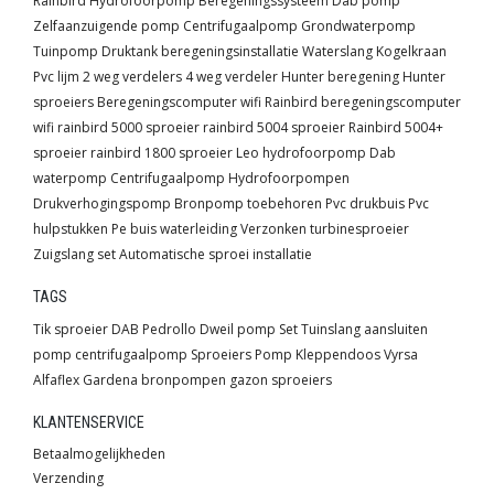
Rainbird
Hydrofoorpomp
Beregeningssysteem
Dab pomp
Zelfaanzuigende pomp
Centrifugaalpomp
Grondwaterpomp
Tuinpomp
Druktank
beregeningsinstallatie
Waterslang
Kogelkraan
Pvc lijm
2 weg verdelers
4 weg verdeler
Hunter beregening
Hunter
sproeiers
Beregeningscomputer wifi
Rainbird beregeningscomputer
wifi
rainbird 5000 sproeier
rainbird 5004 sproeier
Rainbird 5004+
sproeier
rainbird 1800 sproeier
Leo hydrofoorpomp
Dab
waterpomp
Centrifugaalpomp
Hydrofoorpompen
Drukverhogingspomp
Bronpomp toebehoren
Pvc drukbuis
Pvc
hulpstukken
Pe buis waterleiding
Verzonken turbinesproeier
Zuigslang set
Automatische sproei installatie
TAGS
Tik sproeier
DAB
Pedrollo
Dweil pomp
Set
Tuinslang
aansluiten
pomp
centrifugaalpomp
Sproeiers
Pomp
Kleppendoos
Vyrsa
Alfaflex
Gardena
bronpompen
gazon sproeiers
KLANTENSERVICE
Betaalmogelijkheden
Verzending