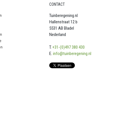
CONTACT
n
Tuinberegening.nl
Hallenstraat 12 b
5531 AB Bladel
en
Nederland
e
en
T.
+31-(0)497 380 430
E.
info@tuinberegening.nl