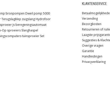
KLANTENSERVICE
Betaalmogelijkhede
pomp
bronpompen
Dweil pomp
5000
Verzending
r
Terugslagklep
zuigslang
Hydrofoor
Bezorgkosten
sproeier
Js
beregeningsautomaat
Retourneren of ruil
p-Op sproeiers
Slanghaspel
Laagste prijsgaranti
ningscomputers
tuinsproeier
Set
Suggesties & Klacht
Overige vragen
Garantie
Handleidingen
Privacyverklaring