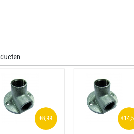
oducten
€8,99
€14,