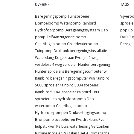
OVERIGE
TAGS
Beregeningspomp
Tuinsproeier
Vijver
Dompelpomp
Waterpomp
Rainbird
sproeie
Hydrofoorpomp
Beregeningssysteem
Dab
pop up 
pomp
Zelfaanzuigende pomp
DAB
Pu
Centrifugaalpomp
Grondwaterpomp
Berege
Tuinpomp
Druktank
beregeningsinstallatie
Waterslang
Kogelkraan
Pvc lijm
2 weg
verdelers
4 weg verdeler
Hunter beregening
Hunter sproeiers
Beregeningscomputer wifi
Rainbird beregeningscomputer wifi
rainbird
5000 sproeier
rainbird 5004 sproeier
Rainbird 5004+ sproeier
rainbird 1800
sproeier
Leo hydrofoorpomp
Dab
waterpomp
Centrifugaalpomp
Hydrofoorpompen
Drukverhogingspomp
Bronpomp toebehoren
Pvc drukbuis
Pvc
hulpstukken
Pe buis waterleiding
Verzonken
turbinesproeier
Zuigslang set
Automatische