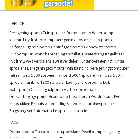
OVERIGE
Beregeningspomp
Tuinsproeier
Dompelpomp
Waterpomp
Rainbird
Hydrofoorpomp
Beregeningssysteem
Dab pomp
Zelfaanzuigende pomp
Centrifugaalpomp
Grondwaterpomp
Tuinpomp
Druktank
beregeningsinstallatie
Waterslang
Kogelkraan
Pvc lijm
2 weg verdelers
4 weg verdeler
Hunter beregening
Hunter
sproeiers
Beregeningscomputer wifi
Rainbird beregeningscomputer
wifi
rainbird 5000 sproeier
rainbird 5004 sproeier
Rainbird 5004+
sproeier
rainbird 1800 sproeier
Leo hydrofoorpomp
Dab
waterpomp
Centrifugaalpomp
Hydrofoorpompen
Drukverhogingspomp
Bronpomp toebehoren
Pvc drukbuis
Pvc
hulpstukken
Pe buis waterleiding
Verzonken turbinesproeier
Zuigslang set
Automatische sproei installatie
TAGS
Dompelpomp
Tik sproeier
druppelslang
Dweil pomp
zuigslang