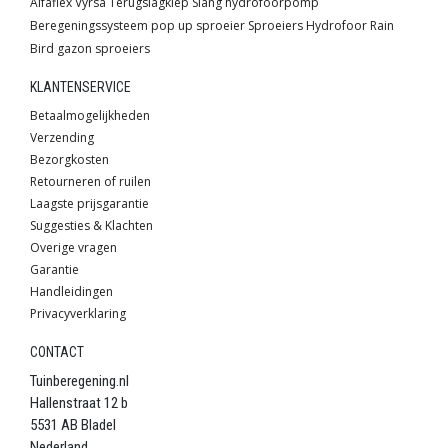
Alfaflex
Vyrsa
Terugslagklep
Slang
hydrofoorpomp
Beregeningssysteem
pop up sproeier
Sproeiers
Hydrofoor
Rain
Bird
gazon sproeiers
KLANTENSERVICE
Betaalmogelijkheden
Verzending
Bezorgkosten
Retourneren of ruilen
Laagste prijsgarantie
Suggesties & Klachten
Overige vragen
Garantie
Handleidingen
Privacyverklaring
CONTACT
Tuinberegening.nl
Hallenstraat 12 b
5531 AB Bladel
Nederland