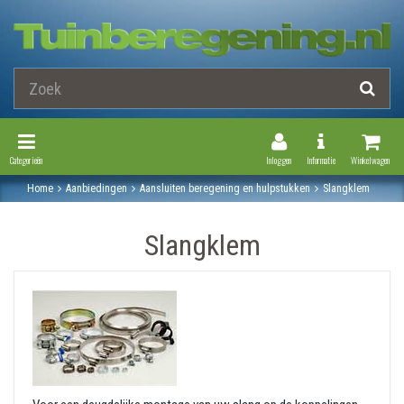
Toggle Navigation
Toggle Navi
Categorieën
Inloggen
Informatie
Winkelwagen
Home
Aanbiedingen
Aansluiten beregening en hulpstukken
Slangklem
Slangklem