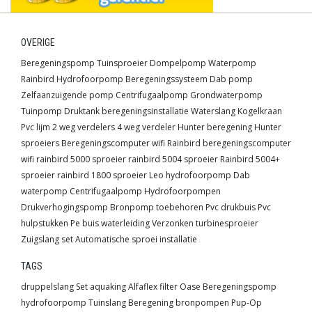
OVERIGE
Beregeningspomp
Tuinsproeier
Dompelpomp
Waterpomp
Rainbird
Hydrofoorpomp
Beregeningssysteem
Dab pomp
Zelfaanzuigende pomp
Centrifugaalpomp
Grondwaterpomp
Tuinpomp
Druktank
beregeningsinstallatie
Waterslang
Kogelkraan
Pvc lijm
2 weg verdelers
4 weg verdeler
Hunter beregening
Hunter
sproeiers
Beregeningscomputer wifi
Rainbird beregeningscomputer
wifi
rainbird 5000 sproeier
rainbird 5004 sproeier
Rainbird 5004+
sproeier
rainbird 1800 sproeier
Leo hydrofoorpomp
Dab
waterpomp
Centrifugaalpomp
Hydrofoorpompen
Drukverhogingspomp
Bronpomp toebehoren
Pvc drukbuis
Pvc
hulpstukken
Pe buis waterleiding
Verzonken turbinesproeier
Zuigslang set
Automatische sproei installatie
TAGS
druppelslang
Set
aquaking
Alfaflex
filter
Oase
Beregeningspomp
hydrofoorpomp
Tuinslang
Beregening
bronpompen
Pup-Op