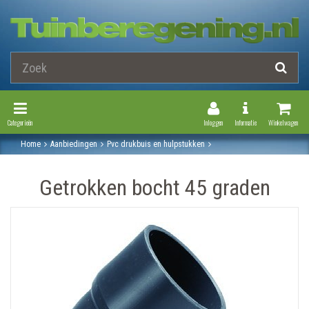
Toggle Navigation
Toggle Navi
Categorieën
Inloggen
Informatie
Winkelwagen
Home
Aanbiedingen
Pvc drukbuis en hulpstukken
Druk pvc hulpstukken
Getrokken bocht 45 graden
Getrokken bocht 45 graden