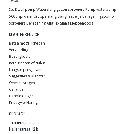
TAGS
Set
Dweil pomp
Waterslang
gazon sproeiers
Pomp
waterpomp
5000 sproeier
druppelslang
Slanghaspel
Js
Beregeningspomp
Sproeiers
Beregening
Alfaflex
Slang
Kleppendoos
KLANTENSERVICE
Betaalmogelijkheden
Verzending
Bezorgkosten
Retourneren of ruilen
Laagste prijsgarantie
Suggesties & Klachten
Overige vragen
Garantie
Handleidingen
Privacyverklaring
CONTACT
Tuinberegening.nl
Hallenstraat 12 b