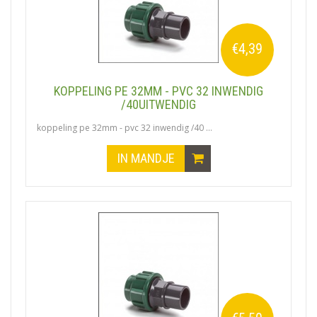
€4,39
KOPPELING PE 32MM - PVC 32 INWENDIG
/40UITWENDIG
koppeling pe 32mm - pvc 32 inwendig /40 ...
IN MANDJE