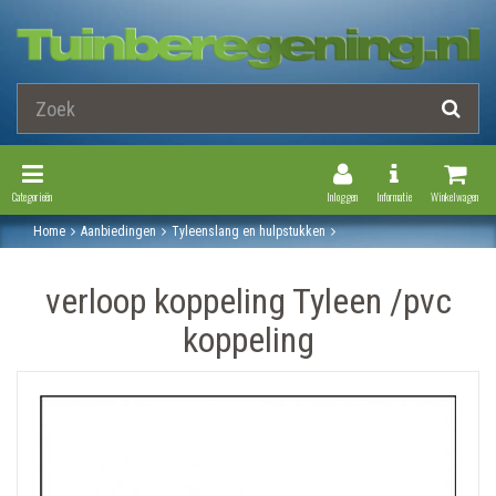
Toggle Navigation
Toggle Navi
Categorieën
Inloggen
Informatie
Winkelwagen
Home
Aanbiedingen
Tyleenslang en hulpstukken
Pe hulpstukken - met kiwa keur
Verloop koppeling tyleen /pvc koppeling
verloop koppeling Tyleen /pvc
koppeling