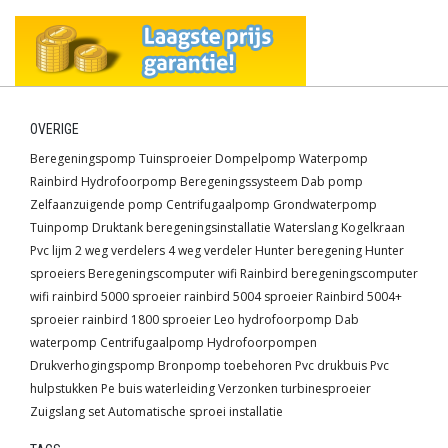
OVERIGE
Beregeningspomp
Tuinsproeier
Dompelpomp
Waterpomp
Rainbird
Hydrofoorpomp
Beregeningssysteem
Dab pomp
Zelfaanzuigende pomp
Centrifugaalpomp
Grondwaterpomp
Tuinpomp
Druktank
beregeningsinstallatie
Waterslang
Kogelkraan
Pvc lijm
2 weg verdelers
4 weg verdeler
Hunter beregening
Hunter
sproeiers
Beregeningscomputer wifi
Rainbird beregeningscomputer
wifi
rainbird 5000 sproeier
rainbird 5004 sproeier
Rainbird 5004+
sproeier
rainbird 1800 sproeier
Leo hydrofoorpomp
Dab
waterpomp
Centrifugaalpomp
Hydrofoorpompen
Drukverhogingspomp
Bronpomp toebehoren
Pvc drukbuis
Pvc
hulpstukken
Pe buis waterleiding
Verzonken turbinesproeier
Zuigslang set
Automatische sproei installatie