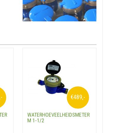
,-
€489,-
TER
WATERHOEVEELHEIDSMETER
M 1-1/2