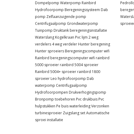
Dompelpomp
Waterpomp
Rainbird
Pedroll
Hydrofoorpomp
Beregeningssysteem
Dab
berege
pomp
Zelfaanzuigende pomp
Watersl
Centrifugaalpomp
Grondwaterpomp
sproeie
Tuinpomp
Druktank
beregeningsinstallatie
Waterslang
Kogelkraan
Pvc lijm
2 weg
verdelers
4 weg verdeler
Hunter beregening
Hunter sproeiers
Beregeningscomputer wifi
Rainbird beregeningscomputer wifi
rainbird
5000 sproeier
rainbird 5004 sproeier
Rainbird 5004+ sproeier
rainbird 1800
sproeier
Leo hydrofoorpomp
Dab
waterpomp
Centrifugaalpomp
Hydrofoorpompen
Drukverhogingspomp
Bronpomp toebehoren
Pvc drukbuis
Pvc
hulpstukken
Pe buis waterleiding
Verzonken
turbinesproeier
Zuigslang set
Automatische
sproei installatie