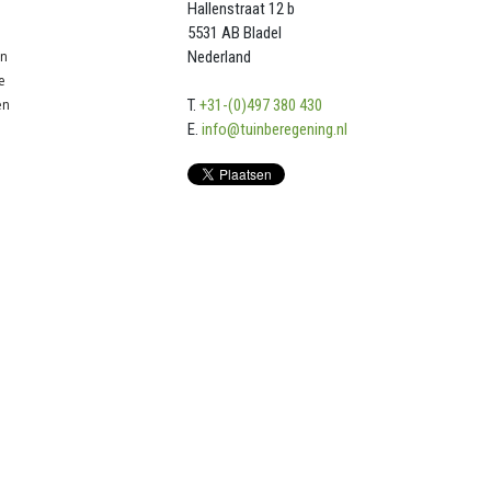
Hallenstraat 12 b
5531 AB Bladel
en
Nederland
e
en
T.
+31-(0)497 380 430
E.
info@tuinberegening.nl