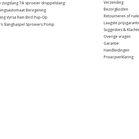
Verzending
o
zuigslang
Tik sproeier
druppelslang
Bezorgkosten
ningsautomaat
Beregening
Retourneren of ruil
ang
Vyrsa
Rain Bird
Pup-Op
Laagste prijsgaranti
rs
Slanghaspel
Sproeiers
Pomp
Suggesties & Klacht
Overige vragen
Garantie
Handleidingen
Privacyverklaring