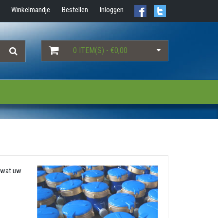
Winkelmandje
Bestellen
Inloggen
0 ITEM(S) - €0,00
 wat uw