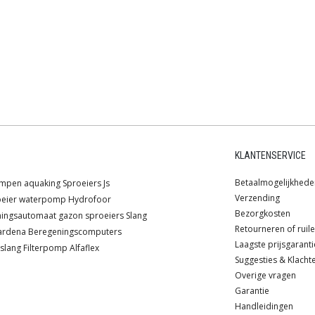
KLANTENSERVICE
Betaalmogelijkhede
ompen
aquaking
Sproeiers
Js
Verzending
oeier
waterpomp
Hydrofoor
Bezorgkosten
ningsautomaat
gazon sproeiers
Slang
Retourneren of ruil
ardena
Beregeningscomputers
Laagste prijsgaranti
slang
Filterpomp
Alfaflex
Suggesties & Klacht
Overige vragen
Garantie
Handleidingen