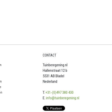
CONTACT
n
Tuinberegening.nl
Hallenstraat 12 b
5531 AB Bladel
en
Nederland
e
en
T.
+31-(0)497 380 430
E.
info@tuinberegening.nl