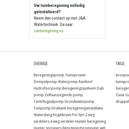
Uw tuinberegening volledig
geïnstalleerd?
Neem dan contact op met J&A
Watertechniek. Ga naar
tuinberegening.nu
OVERIGE
TAGS
Beregeningspomp
Tuinsproeier
bronp
Dompelpomp
Waterpomp
Rainbird
tuinspr
Hydrofoorpomp
Beregeningssysteem
Dab
berege
pomp
Zelfaanzuigende pomp
Oase
G
Centrifugaalpomp
Grondwaterpomp
druppel
Tuinpomp
Druktank
beregeningsinstallatie
Waterslang
Kogelkraan
Pvc lijm
2 weg
verdelers
4 weg verdeler
Hunter beregening
Hunter sproeiers
Beregeningscomputer wifi