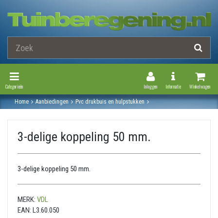
Toggle Navigation
Toggle Navi
Categorieën
Inloggen
Informatie
Winkelwagen
Home
Aanbiedingen
Pvc drukbuis en hulpstukken
Druk pvc hulpstukken
3-delige koppeling
Driedelige koppeling mof / mof
3-delige koppeling 50 mm.
3-delige koppeling 50 mm.
3-delige koppeling 50 mm.
MERK:
VDL
EAN:
L3.60.050