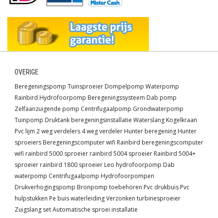
OVERIGE
Beregeningspomp
Tuinsproeier
Dompelpomp
Waterpomp
Rainbird
Hydrofoorpomp
Beregeningssysteem
Dab pomp
Zelfaanzuigende pomp
Centrifugaalpomp
Grondwaterpomp
Tuinpomp
Druktank
beregeningsinstallatie
Waterslang
Kogelkraan
Pvc lijm
2 weg verdelers
4 weg verdeler
Hunter beregening
Hunter
sproeiers
Beregeningscomputer wifi
Rainbird beregeningscomputer
wifi
rainbird 5000 sproeier
rainbird 5004 sproeier
Rainbird 5004+
sproeier
rainbird 1800 sproeier
Leo hydrofoorpomp
Dab
waterpomp
Centrifugaalpomp
Hydrofoorpompen
Drukverhogingspomp
Bronpomp toebehoren
Pvc drukbuis
Pvc
hulpstukken
Pe buis waterleiding
Verzonken turbinesproeier
Zuigslang set
Automatische sproei installatie