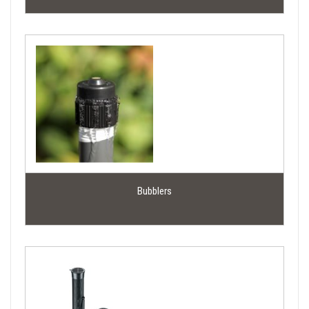
in de zon ligt maar in de schaduw van de plant. 
Druppelslangen worden ook wel zweetslangen 
genoemd. Dit is onjuist omdat dit twee 
verschillende technieken zijn. Wij verkopen alleen 
druppelslangen omdat onze medewerkers hier de 
beste ervaringen mee hebben.
Ook zijn al onze slangen druk gecompenseerd. Dat 
wil zeggen dat de druppelaar bij een lagere druk 
het water minder gemakkelijk laat lopen zodat er 
toch over heel de lengte water wordt verdeelt 
onder de slang. Dit maakt een 
Bubblers
drukgecompenseerde druppelslang een mooie 
aanwinst voor gazons of tuinen van grotere 
oppervlakten.
 Vind de druppelslang die aansluit op uw wensen
Er zijn verschillende manieren om met een 