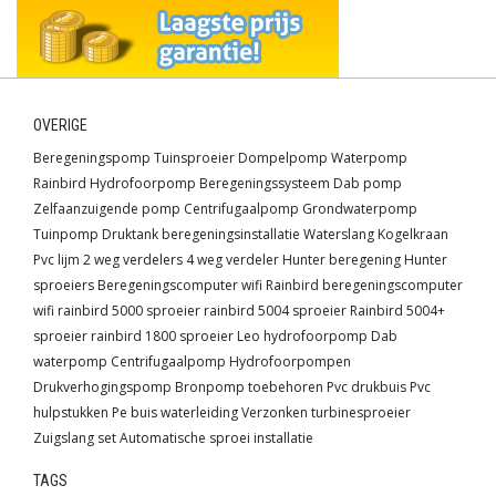
vrijblijvend contact met ons op door te bellen naar 
+31-(0)497 380 430
 of stuur een e-mail naar 
info@tuinberegening.nl
. Wij staan u graag 
vriendelijk te woord en komen graag met de beste 
OVERIGE
oplossing in uw situatie.
Beregeningspomp
Tuinsproeier
Dompelpomp
Waterpomp
Rainbird
Hydrofoorpomp
Beregeningssysteem
Dab pomp
Zelfaanzuigende pomp
Centrifugaalpomp
Grondwaterpomp
Doelgericht bewateren met een
Tuinpomp
Druktank
beregeningsinstallatie
Waterslang
Kogelkraan
Pvc lijm
2 weg verdelers
4 weg verdeler
Hunter beregening
Hunter
druppelslang
sproeiers
Beregeningscomputer wifi
Rainbird beregeningscomputer
wifi
rainbird 5000 sproeier
rainbird 5004 sproeier
Rainbird 5004+
Veel mensen die een tuin water geven, denken dat als zij
sproeier
rainbird 1800 sproeier
Leo hydrofoorpomp
Dab
maar voldoende met de tuinslang op een bepaalde plek
waterpomp
Centrifugaalpomp
Hydrofoorpompen
sproeien, de bewatering in orde is. Veelal is dit niet het
Drukverhogingspomp
Bronpomp toebehoren
Pvc drukbuis
Pvc
geval. Meestal krijgen de bladeren en bloemen voldoende
hulpstukken
Pe buis waterleiding
Verzonken turbinesproeier
water, maar daar vraagt een plant helemaal niet om.
Zuigslang set
Automatische sproei installatie
Goede bewatering van een plant moet plaatsvinden bij de
wortels. Als de wortels voldoende vocht krijgen, dan pas
TAGS