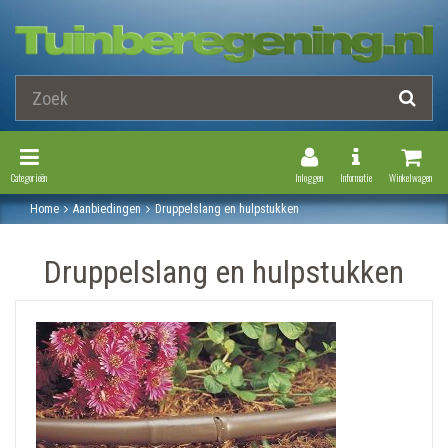
Toggle Navigation
Toggle Navi
Categorieën
Inloggen
Informatie
Winkelwagen
Home
Aanbiedingen
Druppelslang en hulpstukken
Druppelslang en hulpstukken