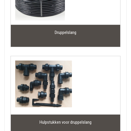
heeft. In de afgelopen 22 jaar hebben wij ruime 
ervaring opgedaan in het vak, waardoor wij u 
vandaag de dag op een gedegen manier kunnen 
voorzien van de juiste producten en adviezen. Van
Druppelslang
automatische beregening
 tot
waterpompen
: u 
zoekt, wij leveren.
Benieuwd hoe wij u verder kunnen helpen met 
druppelslangen? Op deze pagina vindt u alle 
informatie die u nodig hebt. Lees snel verder!
 Voordelen van een druppelslang in uw tuin
Een druppelslang heeft een aantal voordelen 
tegenover sproeiers. Zo is een druppelslang tuin 
totaal geruisloos en valt het water precies daar 
waar het moet zijn: vlak bij de wortels. Ook zal het 
Hulpstukken voor druppelslang
water minder snel verdampen omdat het niet direct 