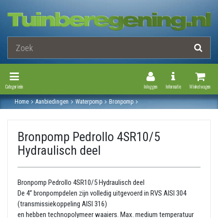
Toggle Navigation
Toggle Navi
Categorieën
Inloggen
Informatie
Winkelwagen
Home
Aanbiedingen
Waterpomp
Bronpomp
Losse hydrolische delen t.b.v. bronpompen 4”
Bronpomp pedrollo 4sr10/5 hydraulisch deel
Bronpomp Pedrollo 4SR10/5
Hydraulisch deel
Bronpomp Pedrollo 4SR10/5 Hydraulisch deel
De 4” bronpompdelen zijn volledig uitgevoerd in RVS AISI 304
(transmissiekoppeling AISI 316)
en hebben technopolymeer waaiers. Max. medium temperatuur