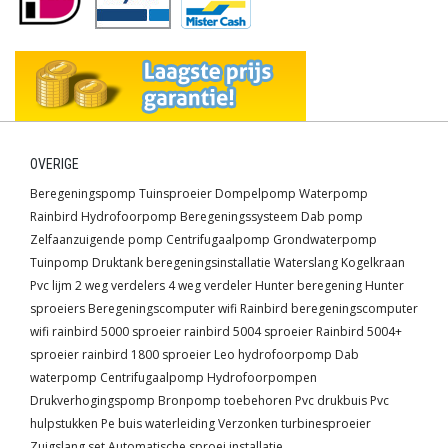
OVERIGE
Beregeningspomp
Tuinsproeier
Dompelpomp
Waterpomp
Rainbird
Hydrofoorpomp
Beregeningssysteem
Dab pomp
Zelfaanzuigende pomp
Centrifugaalpomp
Grondwaterpomp
Tuinpomp
Druktank
beregeningsinstallatie
Waterslang
Kogelkraan
Pvc lijm
2 weg verdelers
4 weg verdeler
Hunter beregening
Hunter
sproeiers
Beregeningscomputer wifi
Rainbird beregeningscomputer
wifi
rainbird 5000 sproeier
rainbird 5004 sproeier
Rainbird 5004+
sproeier
rainbird 1800 sproeier
Leo hydrofoorpomp
Dab
waterpomp
Centrifugaalpomp
Hydrofoorpompen
Drukverhogingspomp
Bronpomp toebehoren
Pvc drukbuis
Pvc
hulpstukken
Pe buis waterleiding
Verzonken turbinesproeier
Zuigslang set
Automatische sproei installatie