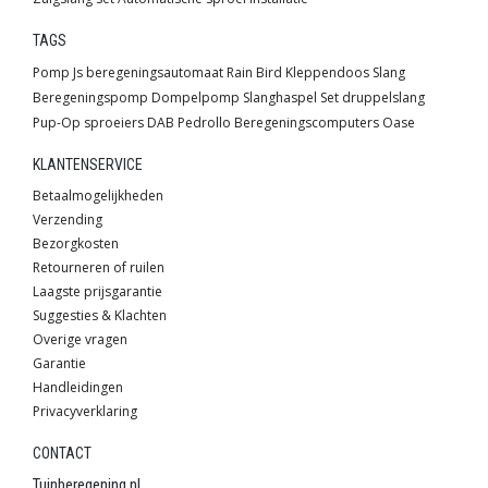
TAGS
Pomp
Js
beregeningsautomaat
Rain Bird
Kleppendoos
Slang
Beregeningspomp
Dompelpomp
Slanghaspel
Set
druppelslang
Pup-Op sproeiers
DAB
Pedrollo
Beregeningscomputers
Oase
KLANTENSERVICE
Betaalmogelijkheden
Verzending
Bezorgkosten
Retourneren of ruilen
Laagste prijsgarantie
Suggesties & Klachten
Overige vragen
Garantie
Handleidingen
Privacyverklaring
CONTACT
Tuinberegening.nl