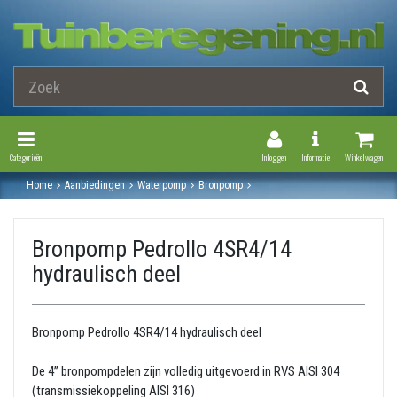
Toggle Navigation
Toggle Navi
Categorieën
Inloggen
Informatie
Winkelwagen
Home
Aanbiedingen
Waterpomp
Bronpomp
Losse hydrolische delen t.b.v. bronpompen 4”
Bronpomp pedrollo 4sr4/14 hydraulisch deel
Bronpomp Pedrollo 4SR4/14
hydraulisch deel
Bronpomp Pedrollo 4SR4/14 hydraulisch deel
De 4” bronpompdelen zijn volledig uitgevoerd in RVS AISI 304
(transmissiekoppeling AISI 316)