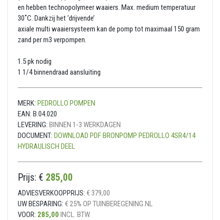
en hebben technopolymeer waaiers. Max. medium temperatuur
30˚C. Dankzij het ‘drijvende’
axiale multi waaiersysteem kan de pomp tot maximaal 150 gram
zand per m3 verpompen.
1.5 pk nodig
1 1/4 binnendraad aansluiting
MERK:
PEDROLLO POMPEN
EAN:
B.04.020
LEVERING:
BINNEN 1-3 WERKDAGEN
DOCUMENT:
DOWNLOAD PDF BRONPOMP PEDROLLO 4SR4/14
HYDRAULISCH DEEL
Prijs: €
285,00
ADVIESVERKOOPPRIJS:
€ 379,00
UW BESPARING:
€ 25% OP TUINBEREGENING.NL
VOOR:
285,00
INCL. BTW.