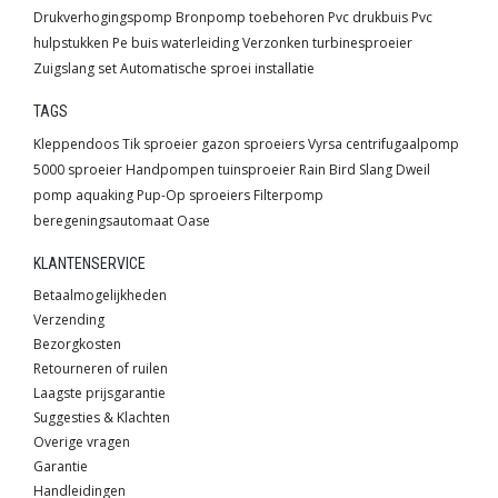
Drukverhogingspomp
Bronpomp toebehoren
Pvc drukbuis
Pvc
hulpstukken
Pe buis waterleiding
Verzonken turbinesproeier
Zuigslang set
Automatische sproei installatie
TAGS
Kleppendoos
Tik sproeier
gazon sproeiers
Vyrsa
centrifugaalpomp
5000 sproeier
Handpompen
tuinsproeier
Rain Bird
Slang
Dweil
pomp
aquaking
Pup-Op sproeiers
Filterpomp
beregeningsautomaat
Oase
KLANTENSERVICE
Betaalmogelijkheden
Verzending
Bezorgkosten
Retourneren of ruilen
Laagste prijsgarantie
Suggesties & Klachten
Overige vragen
Garantie
Handleidingen