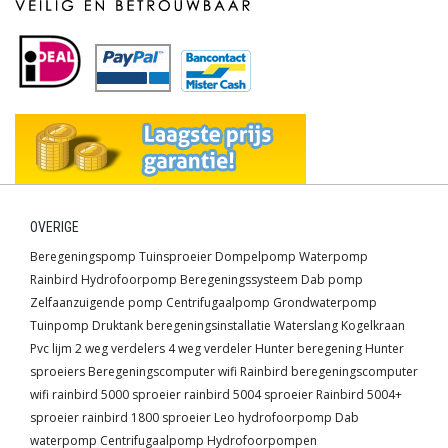
OVERIGE
Beregeningspomp
Tuinsproeier
Dompelpomp
Waterpomp
Rainbird
Hydrofoorpomp
Beregeningssysteem
Dab pomp
Zelfaanzuigende pomp
Centrifugaalpomp
Grondwaterpomp
Tuinpomp
Druktank
beregeningsinstallatie
Waterslang
Kogelkraan
Pvc lijm
2 weg verdelers
4 weg verdeler
Hunter beregening
Hunter
sproeiers
Beregeningscomputer wifi
Rainbird beregeningscomputer
wifi
rainbird 5000 sproeier
rainbird 5004 sproeier
Rainbird 5004+
sproeier
rainbird 1800 sproeier
Leo hydrofoorpomp
Dab
waterpomp
Centrifugaalpomp
Hydrofoorpompen