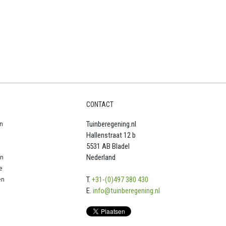
CONTACT
n
Tuinberegening.nl
Hallenstraat 12 b
5531 AB Bladel
en
Nederland
e
en
T.
+31-(0)497 380 430
E.
info@tuinberegening.nl