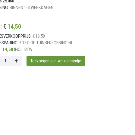
6.25.460
RING:
BINNEN 1-3 WERKDAGEN
s: €
14,50
ESVERKOOPPRIJS:
€ 16,50
ESPARING:
€ 13% OP TUINBEREGENING.NL
:
14,50
INCL. BTW.