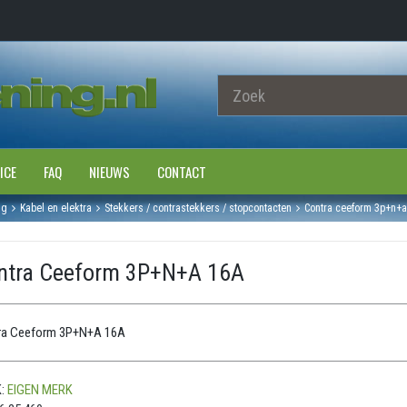
ICE
FAQ
NIEUWS
CONTACT
ng
Kabel en elektra
Stekkers / contrastekkers / stopcontacten
Contra ceeform 3p+n+a
ntra Ceeform 3P+N+A 16A
ra Ceeform 3P+N+A 16A
:
EIGEN MERK