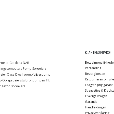
KLANTENSERVICE
Betaalmogelijkhede
roeier
Gardena
DAB
Verzending
ningscomputers
Pomp
Sproeiers
Bezorgkosten
oeier
Oase
Dweil pomp
Vijverpomp
Retourneren of ruil
p-Op sproeiers
Js
bronpompen
Tik
Laagste prijsgaranti
r
gazon sproeiers
Suggesties & Klacht
Overige vragen
Garantie
Handleidingen
Privacyverklaring