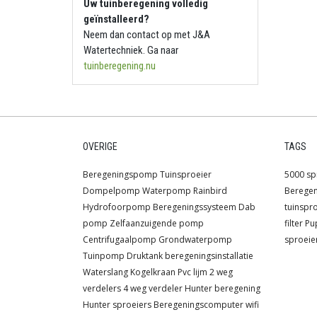
Uw tuinberegening volledig
geïnstalleerd?
Neem dan contact op met J&A
Watertechniek. Ga naar
tuinberegening.nu
OVERIGE
TAGS
Beregeningspomp
Tuinsproeier
5000 sp
Dompelpomp
Waterpomp
Rainbird
Berege
Hydrofoorpomp
Beregeningssysteem
Dab
tuinspr
pomp
Zelfaanzuigende pomp
filter
Pu
Centrifugaalpomp
Grondwaterpomp
sproeie
Tuinpomp
Druktank
beregeningsinstallatie
Waterslang
Kogelkraan
Pvc lijm
2 weg
verdelers
4 weg verdeler
Hunter beregening
Hunter sproeiers
Beregeningscomputer wifi