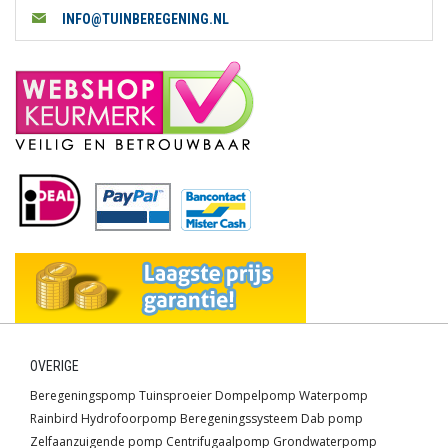
INFO@TUINBEREGENING.NL
OVERIGE
Beregeningspomp
Tuinsproeier
Dompelpomp
Waterpomp
Rainbird
Hydrofoorpomp
Beregeningssysteem
Dab pomp
Zelfaanzuigende pomp
Centrifugaalpomp
Grondwaterpomp