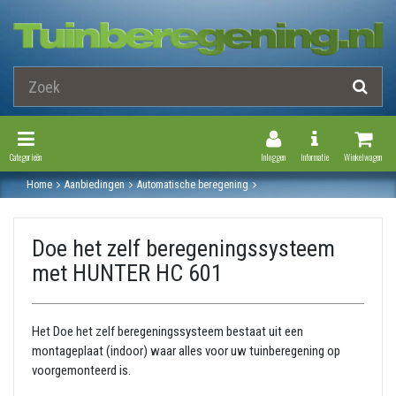
Toggle Navigation
Toggle Navi
Categorieën
Inloggen
Informatie
Winkelwagen
Home
Aanbiedingen
Automatische beregening
Beregeningsinstallatie
Doe het zelf beregeningssysteem met hunter hc 601
Doe het zelf beregeningssysteem
met HUNTER HC 601
Het Doe het zelf beregeningssysteem bestaat uit een
montageplaat (indoor) waar alles voor uw tuinberegening op
voorgemonteerd is.