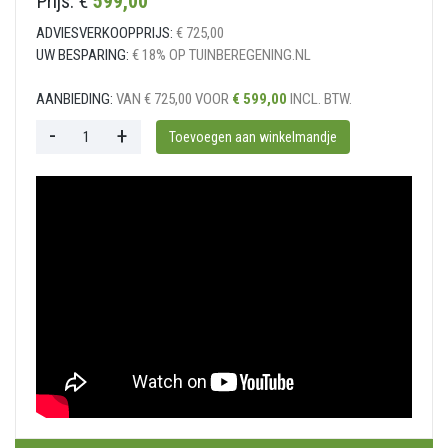
Prijs: €
599,00
ADVIESVERKOOPPRIJS:
€ 725,00
UW BESPARING:
€ 18% OP TUINBEREGENING.NL
AANBIEDING:
VAN € 725,00 VOOR
€ 599,00
INCL. BTW.