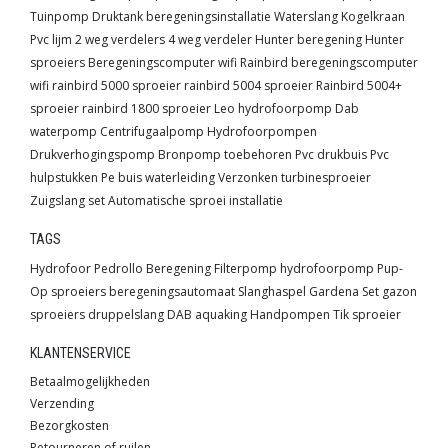
Tuinpomp
Druktank
beregeningsinstallatie
Waterslang
Kogelkraan
Pvc lijm
2 weg verdelers
4 weg verdeler
Hunter beregening
Hunter
sproeiers
Beregeningscomputer wifi
Rainbird beregeningscomputer
wifi
rainbird 5000 sproeier
rainbird 5004 sproeier
Rainbird 5004+
sproeier
rainbird 1800 sproeier
Leo hydrofoorpomp
Dab
waterpomp
Centrifugaalpomp
Hydrofoorpompen
Drukverhogingspomp
Bronpomp toebehoren
Pvc drukbuis
Pvc
hulpstukken
Pe buis waterleiding
Verzonken turbinesproeier
Zuigslang set
Automatische sproei installatie
TAGS
Hydrofoor
Pedrollo
Beregening
Filterpomp
hydrofoorpomp
Pup-
Op sproeiers
beregeningsautomaat
Slanghaspel
Gardena
Set
gazon
sproeiers
druppelslang
DAB
aquaking
Handpompen
Tik sproeier
KLANTENSERVICE
Betaalmogelijkheden
Verzending
Bezorgkosten
Retourneren of ruilen