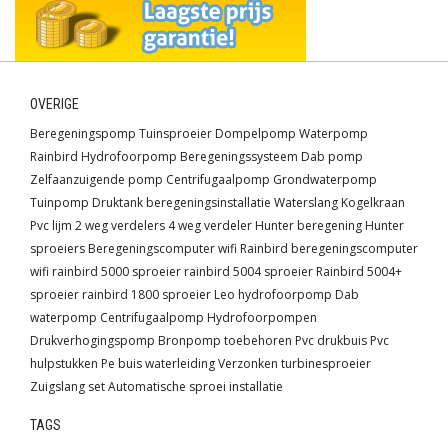
OVERIGE
Beregeningspomp
Tuinsproeier
Dompelpomp
Waterpomp
Rainbird
Hydrofoorpomp
Beregeningssysteem
Dab pomp
Zelfaanzuigende pomp
Centrifugaalpomp
Grondwaterpomp
Tuinpomp
Druktank
beregeningsinstallatie
Waterslang
Kogelkraan
Pvc lijm
2 weg verdelers
4 weg verdeler
Hunter beregening
Hunter
sproeiers
Beregeningscomputer wifi
Rainbird beregeningscomputer
wifi
rainbird 5000 sproeier
rainbird 5004 sproeier
Rainbird 5004+
sproeier
rainbird 1800 sproeier
Leo hydrofoorpomp
Dab
waterpomp
Centrifugaalpomp
Hydrofoorpompen
Drukverhogingspomp
Bronpomp toebehoren
Pvc drukbuis
Pvc
hulpstukken
Pe buis waterleiding
Verzonken turbinesproeier
Zuigslang set
Automatische sproei installatie
TAGS