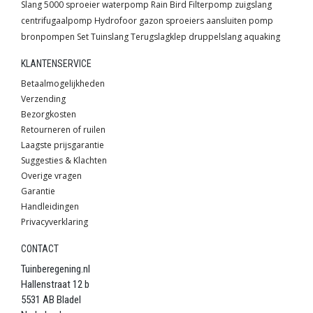
Slang
5000 sproeier
waterpomp
Rain Bird
Filterpomp
zuigslang
centrifugaalpomp
Hydrofoor
gazon sproeiers
aansluiten pomp
bronpompen
Set
Tuinslang
Terugslagklep
druppelslang
aquaking
KLANTENSERVICE
Betaalmogelijkheden
Verzending
Bezorgkosten
Retourneren of ruilen
Laagste prijsgarantie
Suggesties & Klachten
Overige vragen
Garantie
Handleidingen
Privacyverklaring
CONTACT
Tuinberegening.nl
Hallenstraat 12 b
5531 AB Bladel