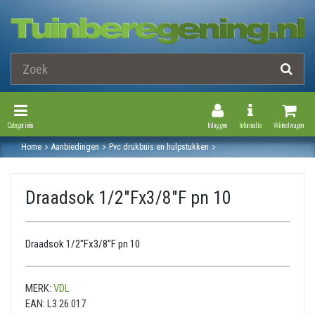
Toggle Navigation
Toggle Navi
Categorieën
Inloggen
Informatie
Winkelwagen
Home
Aanbiedingen
Pvc drukbuis en hulpstukken
Druk pvc hulpstukken
Draadsok
Draadsok 1/2"fx3/8"f pn 10
Draadsok 1/2"Fx3/8"F pn 10
Draadsok 1/2"Fx3/8"F pn 10
MERK:
VDL
EAN:
L3.26.017