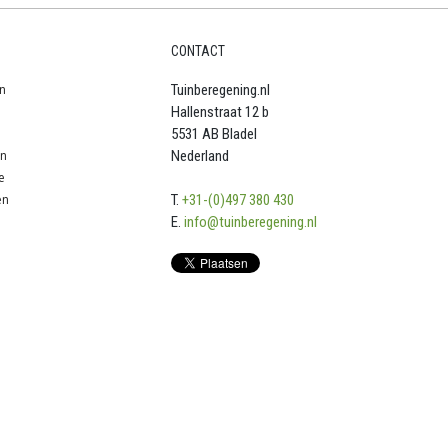
CONTACT
n
Tuinberegening.nl
Hallenstraat 12 b
5531 AB Bladel
en
Nederland
e
en
T.
+31-(0)497 380 430
E.
info@tuinberegening.nl