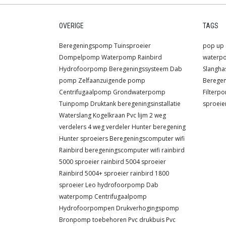
OVERIGE
TAGS
Beregeningspomp
Tuinsproeier
pop up 
Dompelpomp
Waterpomp
Rainbird
waterp
Hydrofoorpomp
Beregeningssysteem
Dab
Slangha
pomp
Zelfaanzuigende pomp
Berege
Centrifugaalpomp
Grondwaterpomp
Filterp
Tuinpomp
Druktank
beregeningsinstallatie
sproeie
Waterslang
Kogelkraan
Pvc lijm
2 weg
verdelers
4 weg verdeler
Hunter beregening
Hunter sproeiers
Beregeningscomputer wifi
Rainbird beregeningscomputer wifi
rainbird
5000 sproeier
rainbird 5004 sproeier
Rainbird 5004+ sproeier
rainbird 1800
sproeier
Leo hydrofoorpomp
Dab
waterpomp
Centrifugaalpomp
Hydrofoorpompen
Drukverhogingspomp
Bronpomp toebehoren
Pvc drukbuis
Pvc