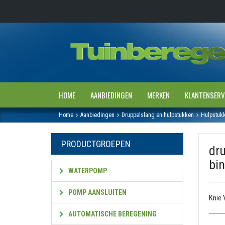
HOME
AANBIEDINGEN
MERKEN
KLANTENSERV
Home
Aanbiedingen
Druppelslang en hulpstukken
Hulpstuk
PRODUCTGROEPEN
dru
bi
WATERPOMP
POMP AANSLUITEN
Knie 
AUTOMATISCHE BEREGENING