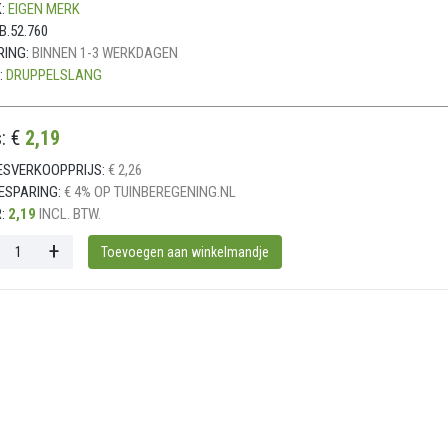
:
EIGEN MERK
B.52.760
RING:
BINNEN 1-3 WERKDAGEN
:
DRUPPELSLANG
s: €
2,19
ESVERKOOPPRIJS:
€ 2,26
ESPARING:
€ 4% OP TUINBEREGENING.NL
:
2,19
INCL. BTW.