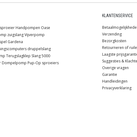
KLANTENSERVICE
Betaalmogelijkhede
sproeier
Handpompen
Oase
Verzending
omp
zuigslang
Vijverpomp
Bezorgkosten
spel
Gardena
Retourneren of ruil
ningscomputers
druppelslang
Laagste prijsgaranti
omp
Terugslagklep
Slang
5000
Suggesties & Klacht
r
Dompelpomp
Pup-Op sproeiers
Overige vragen
Garantie
Handleidingen
Privacyverklaring