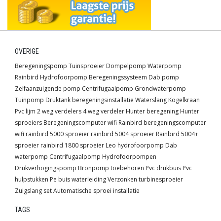
OVERIGE
Beregeningspomp
Tuinsproeier
Dompelpomp
Waterpomp
Rainbird
Hydrofoorpomp
Beregeningssysteem
Dab pomp
Zelfaanzuigende pomp
Centrifugaalpomp
Grondwaterpomp
Tuinpomp
Druktank
beregeningsinstallatie
Waterslang
Kogelkraan
Pvc lijm
2 weg verdelers
4 weg verdeler
Hunter beregening
Hunter
sproeiers
Beregeningscomputer wifi
Rainbird beregeningscomputer
wifi
rainbird 5000 sproeier
rainbird 5004 sproeier
Rainbird 5004+
sproeier
rainbird 1800 sproeier
Leo hydrofoorpomp
Dab
waterpomp
Centrifugaalpomp
Hydrofoorpompen
Drukverhogingspomp
Bronpomp toebehoren
Pvc drukbuis
Pvc
hulpstukken
Pe buis waterleiding
Verzonken turbinesproeier
Zuigslang set
Automatische sproei installatie
TAGS