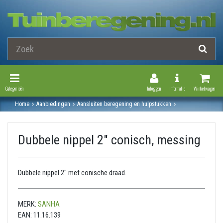
Toggle Navigation
Toggle Navi
Categorieën
Inloggen
Informatie
Winkelwagen
Home
Aanbiedingen
Aansluiten beregening en hulpstukken
Messing fitting
Dubbele nippel
Dubbele nippel 2" conisch, messing
Dubbele nippel 2" conisch, messing
Dubbele nippel 2" met conische draad.
MERK:
SANHA
EAN:
11.16.139