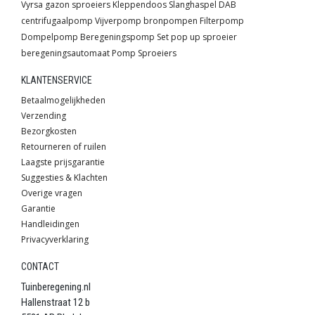
Vyrsa
gazon sproeiers
Kleppendoos
Slanghaspel
DAB
centrifugaalpomp
Vijverpomp
bronpompen
Filterpomp
Dompelpomp
Beregeningspomp
Set
pop up sproeier
beregeningsautomaat
Pomp
Sproeiers
KLANTENSERVICE
Betaalmogelijkheden
Verzending
Bezorgkosten
Retourneren of ruilen
Laagste prijsgarantie
Suggesties & Klachten
Overige vragen
Garantie
Handleidingen
Privacyverklaring
CONTACT
Tuinberegening.nl
Hallenstraat 12 b