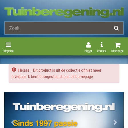
Toggle Navigation
Toggle Navi
Categorieën
Inloggen
Informatie
Winkelwagen
Helaas... Dit product is uit de collectie of niet meer
leverbaar. U bent doorgestuurd naar de homepage.