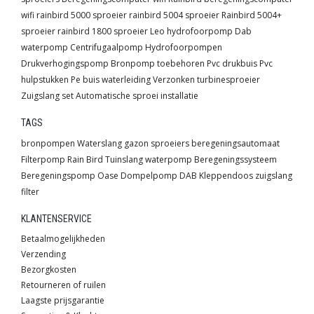
wifi
rainbird 5000 sproeier
rainbird 5004 sproeier
Rainbird 5004+
sproeier
rainbird 1800 sproeier
Leo hydrofoorpomp
Dab
waterpomp
Centrifugaalpomp
Hydrofoorpompen
Drukverhogingspomp
Bronpomp toebehoren
Pvc drukbuis
Pvc
hulpstukken
Pe buis waterleiding
Verzonken turbinesproeier
Zuigslang set
Automatische sproei installatie
TAGS
bronpompen
Waterslang
gazon sproeiers
beregeningsautomaat
Filterpomp
Rain Bird
Tuinslang
waterpomp
Beregeningssysteem
Beregeningspomp
Oase
Dompelpomp
DAB
Kleppendoos
zuigslang
filter
KLANTENSERVICE
Betaalmogelijkheden
Verzending
Bezorgkosten
Retourneren of ruilen
Laagste prijsgarantie
Suggesties & Klachten