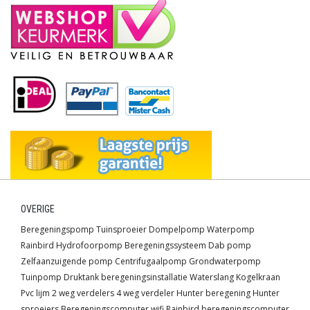
OVERIGE
Beregeningspomp
Tuinsproeier
Dompelpomp
Waterpomp
Rainbird
Hydrofoorpomp
Beregeningssysteem
Dab pomp
Zelfaanzuigende pomp
Centrifugaalpomp
Grondwaterpomp
Tuinpomp
Druktank
beregeningsinstallatie
Waterslang
Kogelkraan
Pvc lijm
2 weg verdelers
4 weg verdeler
Hunter beregening
Hunter
sproeiers
Beregeningscomputer wifi
Rainbird beregeningscomputer