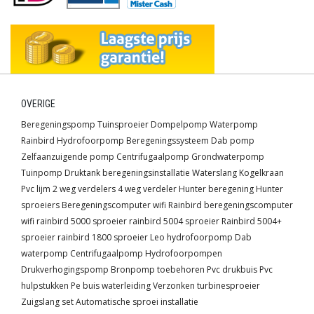
OVERIGE
Beregeningspomp
Tuinsproeier
Dompelpomp
Waterpomp
Rainbird
Hydrofoorpomp
Beregeningssysteem
Dab pomp
Zelfaanzuigende pomp
Centrifugaalpomp
Grondwaterpomp
Tuinpomp
Druktank
beregeningsinstallatie
Waterslang
Kogelkraan
Pvc lijm
2 weg verdelers
4 weg verdeler
Hunter beregening
Hunter
sproeiers
Beregeningscomputer wifi
Rainbird beregeningscomputer
wifi
rainbird 5000 sproeier
rainbird 5004 sproeier
Rainbird 5004+
sproeier
rainbird 1800 sproeier
Leo hydrofoorpomp
Dab
waterpomp
Centrifugaalpomp
Hydrofoorpompen
Drukverhogingspomp
Bronpomp toebehoren
Pvc drukbuis
Pvc
hulpstukken
Pe buis waterleiding
Verzonken turbinesproeier
Zuigslang set
Automatische sproei installatie