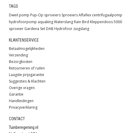
TAGS
Dweil pomp
Pup-Op sproeiers
Sproeiers
Alfaflex
centrifugaalpomp
hydrofoorpomp
aquaking
Waterslang
Rain Bird
Kleppendoos
5000
sproeier
Gardena
Set
DAB
Hydrofoor
zuigslang
KLANTENSERVICE
Betaalmogelijkheden
Verzending
Bezorgkosten
Retourneren of ruilen
Laagste prijsgarantie
Suggesties & Klachten
Overige vragen
Garantie
Handleidingen
Privacyverklaring
CONTACT
Tuinberegening.nl