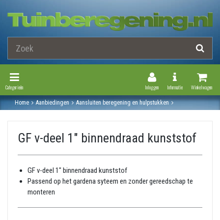
Toggle Navigation
Toggle Navi
Categorieën
Inloggen
Informatie
Winkelwagen
Home
Aanbiedingen
Aansluiten beregening en hulpstukken
Slangkoppeling
Gardena koppelingen
Gf v-deel 1" binnendraad kunststof
GF v-deel 1" binnendraad kunststof
GF v-deel 1" binnendraad kunststof
Passend op het gardena syteem en zonder gereedschap te
monteren