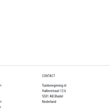
CONTACT
n
Tuinberegening.nl
Hallenstraat 12 b
5531 AB Bladel
en
Nederland
e