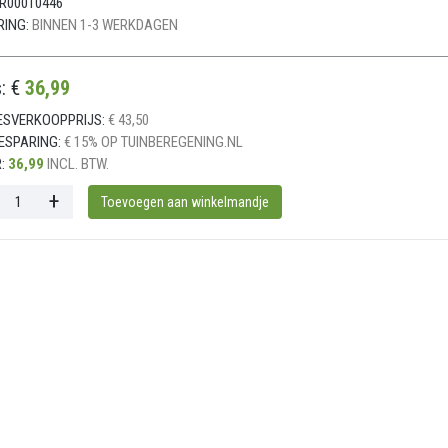
R00010446
RING:
BINNEN 1-3 WERKDAGEN
s: €
36,99
ESVERKOOPPRIJS:
€ 43,50
ESPARING:
€ 15% OP TUINBEREGENING.NL
:
36,99
INCL. BTW.