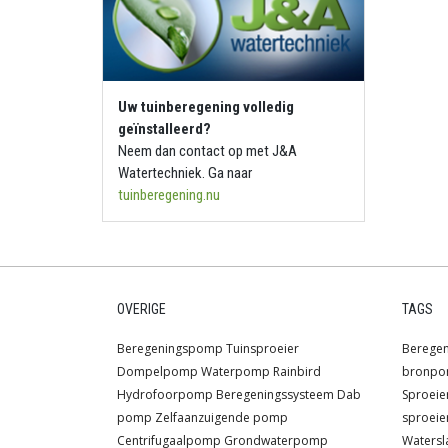
Uw tuinberegening volledig
geïnstalleerd?
Neem dan contact op met J&A
Watertechniek. Ga naar
tuinberegening.nu
OVERIGE
TAGS
Beregeningspomp
Tuinsproeier
Berege
Dompelpomp
Waterpomp
Rainbird
bronp
Hydrofoorpomp
Beregeningssysteem
Dab
Sproeie
pomp
Zelfaanzuigende pomp
sproeie
Centrifugaalpomp
Grondwaterpomp
Watersl