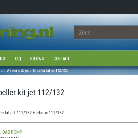
ICE
FAQ
NIEUWS
CONTACT
ab
Waaier dab jet
Impeller kit jet 112/132
eller kit jet 112/132
ler kit jet 112/132 + jetinox 112/132
:
DAB POMP