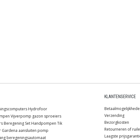
KLANTENSERVICE
Betaalmogelijkhede
ningscomputers
Hydrofoor
Verzending
ompen
Vijverpomp
gazon sproeiers
Bezorgkosten
rs
Beregening
Set
Handpompen
Tik
Retourneren of ruil
r
Gardena
aansluiten pomp
Laagste prijsgaranti
ang
beregeningsautomaat