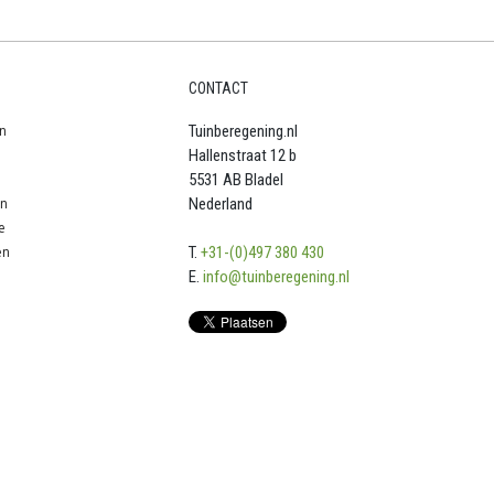
CONTACT
n
Tuinberegening.nl
Hallenstraat 12 b
5531 AB Bladel
en
Nederland
e
en
T.
+31-(0)497 380 430
E.
info@tuinberegening.nl