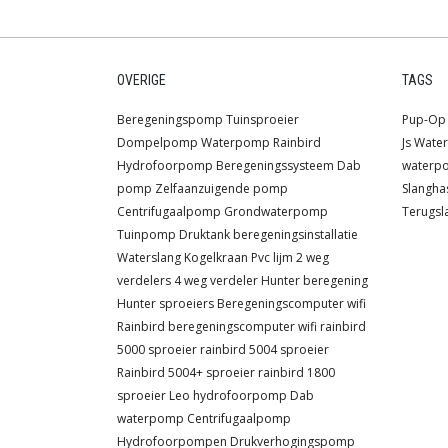
OVERIGE
TAGS
Beregeningspomp
Tuinsproeier
Pup-Op 
Dompelpomp
Waterpomp
Rainbird
Js
Water
Hydrofoorpomp
Beregeningssysteem
Dab
waterp
pomp
Zelfaanzuigende pomp
Slangha
Centrifugaalpomp
Grondwaterpomp
Terugsl
Tuinpomp
Druktank
beregeningsinstallatie
Waterslang
Kogelkraan
Pvc lijm
2 weg
verdelers
4 weg verdeler
Hunter beregening
Hunter sproeiers
Beregeningscomputer wifi
Rainbird beregeningscomputer wifi
rainbird
5000 sproeier
rainbird 5004 sproeier
Rainbird 5004+ sproeier
rainbird 1800
sproeier
Leo hydrofoorpomp
Dab
waterpomp
Centrifugaalpomp
Hydrofoorpompen
Drukverhogingspomp