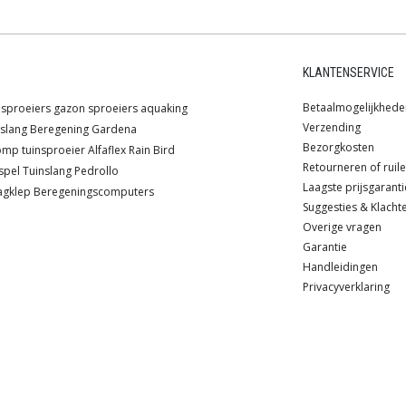
KLANTENSERVICE
Betaalmogelijkhede
sproeiers
gazon sproeiers
aquaking
Verzending
slang
Beregening
Gardena
Bezorgkosten
omp
tuinsproeier
Alfaflex
Rain Bird
Retourneren of ruil
spel
Tuinslang
Pedrollo
Laagste prijsgaranti
agklep
Beregeningscomputers
Suggesties & Klacht
Overige vragen
Garantie
Handleidingen
Privacyverklaring