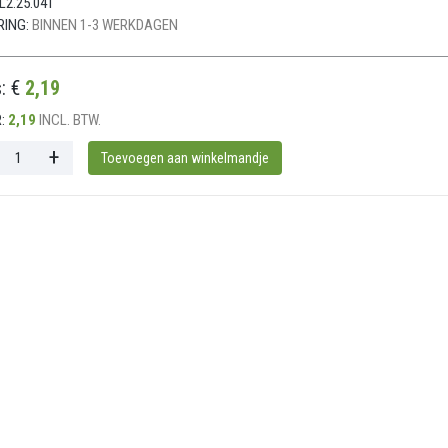
L2.25.041
RING:
BINNEN 1-3 WERKDAGEN
s: €
2,19
:
2,19
INCL. BTW.