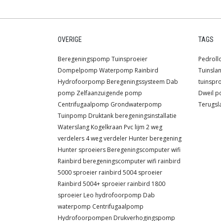
OVERIGE
TAGS
Beregeningspomp
Tuinsproeier
Pedroll
Dompelpomp
Waterpomp
Rainbird
Tuinsla
Hydrofoorpomp
Beregeningssysteem
Dab
tuinspr
pomp
Zelfaanzuigende pomp
Dweil 
Centrifugaalpomp
Grondwaterpomp
Terugsl
Tuinpomp
Druktank
beregeningsinstallatie
Waterslang
Kogelkraan
Pvc lijm
2 weg
verdelers
4 weg verdeler
Hunter beregening
Hunter sproeiers
Beregeningscomputer wifi
Rainbird beregeningscomputer wifi
rainbird
5000 sproeier
rainbird 5004 sproeier
Rainbird 5004+ sproeier
rainbird 1800
sproeier
Leo hydrofoorpomp
Dab
waterpomp
Centrifugaalpomp
Hydrofoorpompen
Drukverhogingspomp