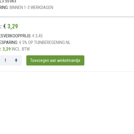
L3.55.063
RING:
BINNEN 1-3 WERKDAGEN
s: €
3,29
ESVERKOOPPRIJS:
€ 3,45
ESPARING:
€ 5% OP TUINBEREGENING.NL
:
3,29
INCL. BTW.