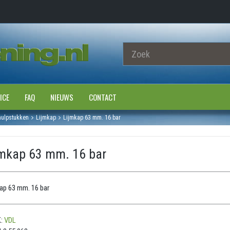
ICE
FAQ
NIEUWS
CONTACT
hulpstukken
Lijmkap
Lijmkap 63 mm. 16 bar
jmkap 63 mm. 16 bar
ap 63 mm. 16 bar
:
VDL