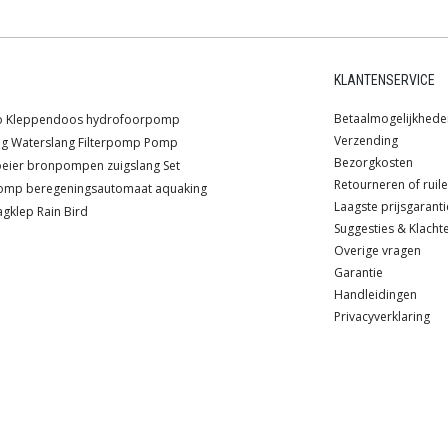
KLANTENSERVICE
Betaalmogelijkhede
o
Kleppendoos
hydrofoorpomp
Verzending
ng
Waterslang
Filterpomp
Pomp
Bezorgkosten
oeier
bronpompen
zuigslang
Set
Retourneren of ruil
pomp
beregeningsautomaat
aquaking
Laagste prijsgaranti
agklep
Rain Bird
Suggesties & Klacht
Overige vragen
Garantie
Handleidingen
Privacyverklaring