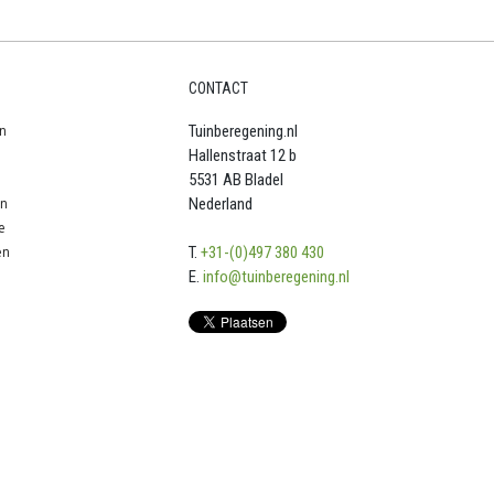
CONTACT
n
Tuinberegening.nl
Hallenstraat 12 b
5531 AB Bladel
en
Nederland
e
en
T.
+31-(0)497 380 430
E.
info@tuinberegening.nl