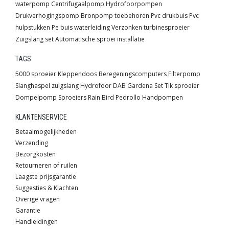
waterpomp
Centrifugaalpomp
Hydrofoorpompen
Drukverhogingspomp
Bronpomp toebehoren
Pvc drukbuis
Pvc
hulpstukken
Pe buis waterleiding
Verzonken turbinesproeier
Zuigslang set
Automatische sproei installatie
TAGS
5000 sproeier
Kleppendoos
Beregeningscomputers
Filterpomp
Slanghaspel
zuigslang
Hydrofoor
DAB
Gardena
Set
Tik sproeier
Dompelpomp
Sproeiers
Rain Bird
Pedrollo
Handpompen
KLANTENSERVICE
Betaalmogelijkheden
Verzending
Bezorgkosten
Retourneren of ruilen
Laagste prijsgarantie
Suggesties & Klachten
Overige vragen
Garantie
Handleidingen