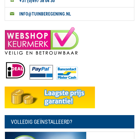
+31 (0)497 38 04 30
INFO@TUINBEREGENING.NL
VOLLEDIG GEÏNSTALLEERD?