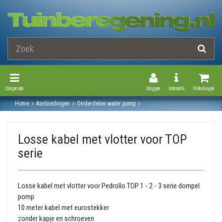
Toggle Navigation
Toggle Navi
Categorieën
Inloggen
Informatie
Winkelwagen
Home
Aanbiedingen
Onderdelen water pomp
Onderdelen pedrollo - dompelpomp
Losse kabel met vlotter voor top serie
Losse kabel met vlotter voor TOP
serie
Losse kabel met vlotter voor Pedrollo TOP 1 - 2 - 3 serie dompel
pomp
10 meter kabel met eurostekker
zonder kapje en schroeven