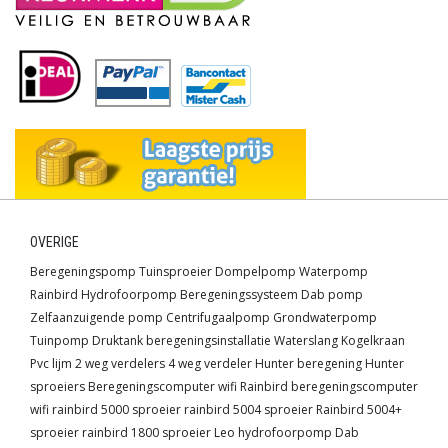
OVERIGE
Beregeningspomp
Tuinsproeier
Dompelpomp
Waterpomp
Rainbird
Hydrofoorpomp
Beregeningssysteem
Dab pomp
Zelfaanzuigende pomp
Centrifugaalpomp
Grondwaterpomp
Tuinpomp
Druktank
beregeningsinstallatie
Waterslang
Kogelkraan
Pvc lijm
2 weg verdelers
4 weg verdeler
Hunter beregening
Hunter
sproeiers
Beregeningscomputer wifi
Rainbird beregeningscomputer
wifi
rainbird 5000 sproeier
rainbird 5004 sproeier
Rainbird 5004+
sproeier
rainbird 1800 sproeier
Leo hydrofoorpomp
Dab