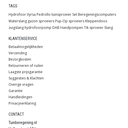
TAGS
Hydrofoor
Vyrsa
Pedrollo
tuinsproeier
Set
Beregeningscomputers
Waterslang
gazon sproeiers
Pup-Op sproeiers
Kleppendoos
zuigslang
hydrofoorpomp
DAB
Handpompen
Tik sproeier
Slang
KLANTENSERVICE
Betaalmogelijkheden
Verzending
Bezorgkosten
Retourneren of ruilen
Laagste prijsgarantie
Suggesties & Klachten
Overige vragen
Garantie
Handleidingen
Privacyverklaring
CONTACT
Tuinberegening.nl