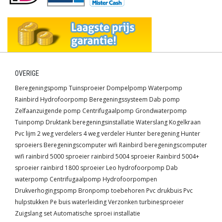
OVERIGE
Beregeningspomp
Tuinsproeier
Dompelpomp
Waterpomp
Rainbird
Hydrofoorpomp
Beregeningssysteem
Dab pomp
Zelfaanzuigende pomp
Centrifugaalpomp
Grondwaterpomp
Tuinpomp
Druktank
beregeningsinstallatie
Waterslang
Kogelkraan
Pvc lijm
2 weg verdelers
4 weg verdeler
Hunter beregening
Hunter
sproeiers
Beregeningscomputer wifi
Rainbird beregeningscomputer
wifi
rainbird 5000 sproeier
rainbird 5004 sproeier
Rainbird 5004+
sproeier
rainbird 1800 sproeier
Leo hydrofoorpomp
Dab
waterpomp
Centrifugaalpomp
Hydrofoorpompen
Drukverhogingspomp
Bronpomp toebehoren
Pvc drukbuis
Pvc
hulpstukken
Pe buis waterleiding
Verzonken turbinesproeier
Zuigslang set
Automatische sproei installatie