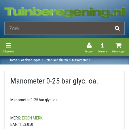
Toggle Navigation
Toggle Navi
Categorieën
Inloggen
Informatie
Winkelwagen
Home
Aanbiedingen
Pomp aansluiten
Manometer
Manometer 0-25 bar glyc. oa.
Manometer 0-25 bar glyc. oa.
Manometer 0-25 bar glyc. oa.
MERK:
EIGEN MERK
EAN:
1.53.050