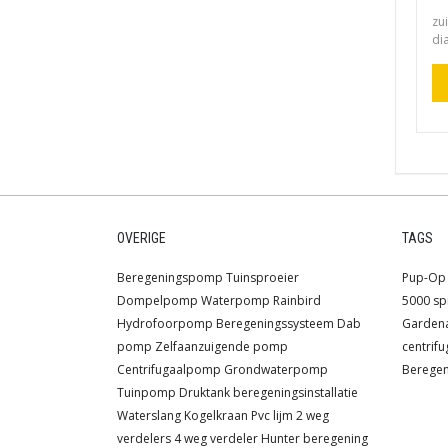
zu
dia
OVERIGE
TAGS
Beregeningspomp
Tuinsproeier
Pup-Op 
Dompelpomp
Waterpomp
Rainbird
5000 sp
Hydrofoorpomp
Beregeningssysteem
Dab
Garden
pomp
Zelfaanzuigende pomp
centrif
Centrifugaalpomp
Grondwaterpomp
Berege
Tuinpomp
Druktank
beregeningsinstallatie
Waterslang
Kogelkraan
Pvc lijm
2 weg
verdelers
4 weg verdeler
Hunter beregening