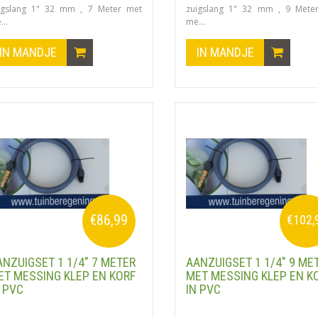
igslang 1" 32 mm , 7 Meter met
zuigslang 1" 32 mm , 9 Mete
..
me...
IN MANDJE
IN MANDJE
€86,99
€102,
ANZUIGSET 1 1/4" 7 METER
AANZUIGSET 1 1/4" 9 ME
ET MESSING KLEP EN KORF
MET MESSING KLEP EN K
 PVC
IN PVC