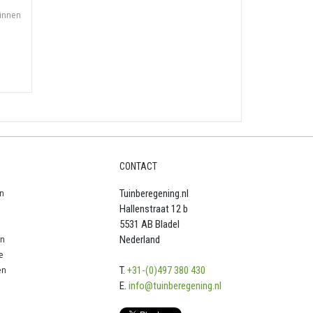
nnen
CONTACT
n
Tuinberegening.nl
Hallenstraat 12 b
5531 AB Bladel
en
Nederland
e
en
T.
+31-(0)497 380 430
E.
info@tuinberegening.nl