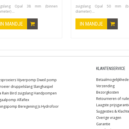
igslang Opal 38 mm (binnen
zuigslang Opal 50 mm (bi
meter) ...
diameter) ...
IN MANDJE
IN MANDJE
KLANTENSERVICE
Betaalmogelijkhede
sproeiers
Vijverpomp
Dweil pomp
Verzending
roeier
druppelslang
Slanghaspel
Bezorgkosten
a
Rain Bird
zuigslang
Handpompen
Retourneren of ruil
ugaalpomp
Alfaflex
Laagste prijsgaranti
ningspomp
Beregening
Js
Hydrofoor
Suggesties & Klacht
Overige vragen
Garantie