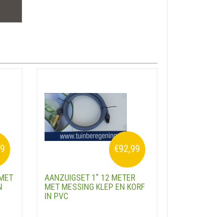
99
€92,99
 MET
AANZUIGSET 1" 12 METER
N
MET MESSING KLEP EN KORF
IN PVC