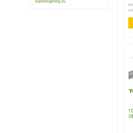
tuinberegening.nu
AA
zui
1
38