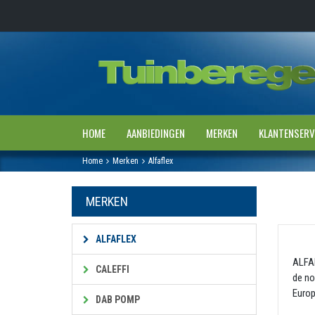
HOME
AANBIEDINGEN
MERKEN
KLANTENSERV
Home
Merken
Alfaflex
MERKEN
ALFAFLEX
ALFAF
CALEFFI
de no
Europ
DAB POMP