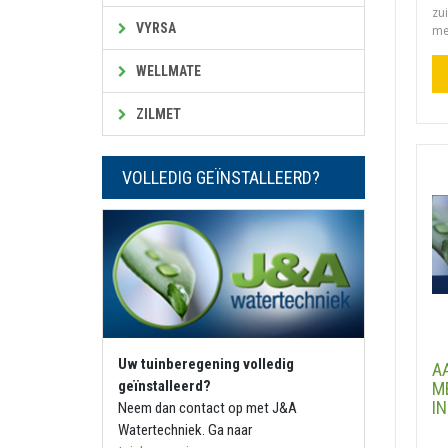
zu
VYRSA
me.
WELLMATE
ZILMET
VOLLEDIG GEÏNSTALLEERD?
Uw tuinberegening volledig
A
geïnstalleerd?
M
IN
Neem dan contact op met J&A
Watertechniek. Ga naar