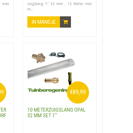
r met
zuigslang 1" 32 mm , 12 Meter met
m...
IN MANDJE
€89,99
99
TER
10 METERZUIGSLANG OPAL
ORF
32 MM SET 1‘‘