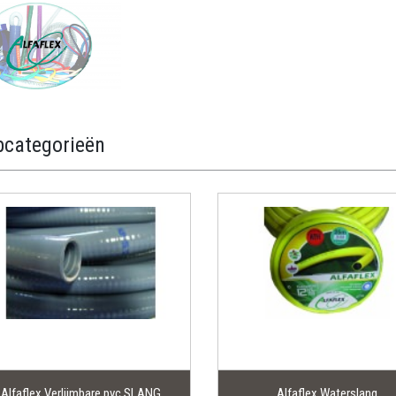
categorieën
Alfaflex Verlijmbare pvc SLANG
Alfaflex Waterslang