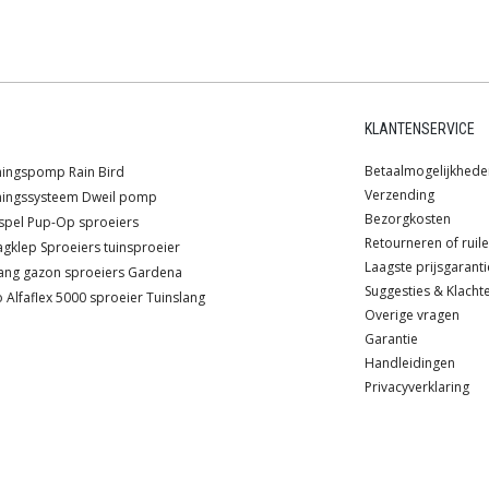
KLANTENSERVICE
Betaalmogelijkhede
ningspomp
Rain Bird
Verzending
ingssysteem
Dweil pomp
Bezorgkosten
spel
Pup-Op sproeiers
Retourneren of ruil
agklep
Sproeiers
tuinsproeier
Laagste prijsgaranti
ang
gazon sproeiers
Gardena
Suggesties & Klacht
o
Alfaflex
5000 sproeier
Tuinslang
Overige vragen
Garantie
Handleidingen
Privacyverklaring