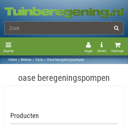
Toggle Navigation
Toggle Navi
Categorieën
Inloggen
Informatie
Winkelwagen
Home
Merken
Oase
Oase beregeningspompen
oase beregeningspompen
Producten