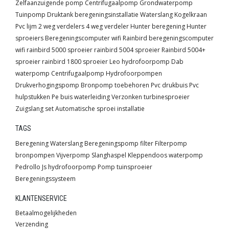
Zelfaanzuigende pomp
Centrifugaalpomp
Grondwaterpomp
Tuinpomp
Druktank
beregeningsinstallatie
Waterslang
Kogelkraan
Pvc lijm
2 weg verdelers
4 weg verdeler
Hunter beregening
Hunter
sproeiers
Beregeningscomputer wifi
Rainbird beregeningscomputer
wifi
rainbird 5000 sproeier
rainbird 5004 sproeier
Rainbird 5004+
sproeier
rainbird 1800 sproeier
Leo hydrofoorpomp
Dab
waterpomp
Centrifugaalpomp
Hydrofoorpompen
Drukverhogingspomp
Bronpomp toebehoren
Pvc drukbuis
Pvc
hulpstukken
Pe buis waterleiding
Verzonken turbinesproeier
Zuigslang set
Automatische sproei installatie
TAGS
Beregening
Waterslang
Beregeningspomp
filter
Filterpomp
bronpompen
Vijverpomp
Slanghaspel
Kleppendoos
waterpomp
Pedrollo
Js
hydrofoorpomp
Pomp
tuinsproeier
Beregeningssysteem
KLANTENSERVICE
Betaalmogelijkheden
Verzending