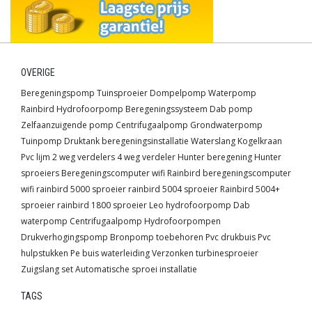
OVERIGE
Beregeningspomp
Tuinsproeier
Dompelpomp
Waterpomp
Rainbird
Hydrofoorpomp
Beregeningssysteem
Dab pomp
Zelfaanzuigende pomp
Centrifugaalpomp
Grondwaterpomp
Tuinpomp
Druktank
beregeningsinstallatie
Waterslang
Kogelkraan
Pvc lijm
2 weg verdelers
4 weg verdeler
Hunter beregening
Hunter
sproeiers
Beregeningscomputer wifi
Rainbird beregeningscomputer
wifi
rainbird 5000 sproeier
rainbird 5004 sproeier
Rainbird 5004+
sproeier
rainbird 1800 sproeier
Leo hydrofoorpomp
Dab
waterpomp
Centrifugaalpomp
Hydrofoorpompen
Drukverhogingspomp
Bronpomp toebehoren
Pvc drukbuis
Pvc
hulpstukken
Pe buis waterleiding
Verzonken turbinesproeier
Zuigslang set
Automatische sproei installatie
TAGS