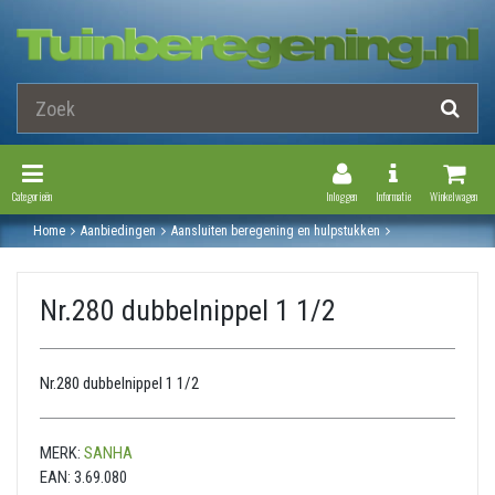
Toggle Navigation
Toggle Navi
Categorieën
Inloggen
Informatie
Winkelwagen
Home
Aanbiedingen
Aansluiten beregening en hulpstukken
Gegalvaniseerde stalen fitting
Dubbele nippel
Nr.280 dubbelnippel 1 1/2
Nr.280 dubbelnippel 1 1/2
Nr.280 dubbelnippel 1 1/2
MERK:
SANHA
EAN:
3.69.080