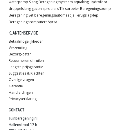
waterpomp
Slang
Beregeningssysteem
aquaking
Hydrofoor
druppelslang
gazon sproeiers
Tik sproeier
Beregeningspomp
Beregening
Set
beregeningsautomaat
Js
Terugslagklep
Beregeningscomputers
Vyrsa
KLANTENSERVICE
Betaalmogelijkheden
Verzending
Bezorgkosten
Retourneren of ruilen
Laagste prijsgarantie
Suggesties & Klachten
Overige vragen
Garantie
Handleidingen
Privacyverklaring
CONTACT
Tuinberegening.nl
Hallenstraat 12 b