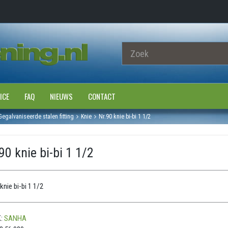
ICE
FAQ
NIEUWS
CONTACT
Gegalvaniseerde stalen fitting
Knie
Nr.90 knie bi-bi 1 1/2
90 knie bi-bi 1 1/2
knie bi-bi 1 1/2
:
SANHA