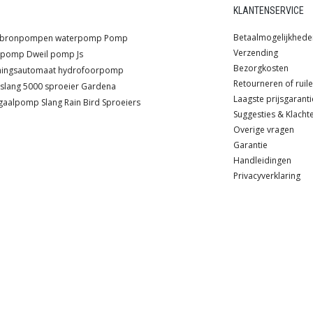
KLANTENSERVICE
Betaalmogelijkhede
bronpompen
waterpomp
Pomp
Verzending
lpomp
Dweil pomp
Js
Bezorgkosten
ningsautomaat
hydrofoorpomp
Retourneren of ruil
slang
5000 sproeier
Gardena
Laagste prijsgaranti
ugaalpomp
Slang
Rain Bird
Sproeiers
Suggesties & Klacht
Overige vragen
Garantie
Handleidingen
Privacyverklaring