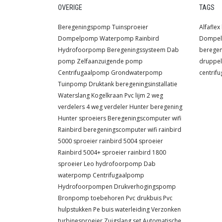
OVERIGE
TAGS
Beregeningspomp
Tuinsproeier
Alfaflex
Dompelpomp
Waterpomp
Rainbird
Dompe
Hydrofoorpomp
Beregeningssysteem
Dab
berege
pomp
Zelfaanzuigende pomp
druppel
Centrifugaalpomp
Grondwaterpomp
centrif
Tuinpomp
Druktank
beregeningsinstallatie
Waterslang
Kogelkraan
Pvc lijm
2 weg
verdelers
4 weg verdeler
Hunter beregening
Hunter sproeiers
Beregeningscomputer wifi
Rainbird beregeningscomputer wifi
rainbird
5000 sproeier
rainbird 5004 sproeier
Rainbird 5004+ sproeier
rainbird 1800
sproeier
Leo hydrofoorpomp
Dab
waterpomp
Centrifugaalpomp
Hydrofoorpompen
Drukverhogingspomp
Bronpomp toebehoren
Pvc drukbuis
Pvc
hulpstukken
Pe buis waterleiding
Verzonken
turbinesproeier
Zuigslang set
Automatische