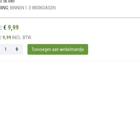
3.56.080
RING:
BINNEN 1-3 WERKDAGEN
s: €
9,99
:
9,99
INCL. BTW.