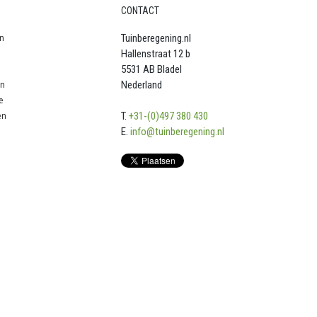
CONTACT
n
Tuinberegening.nl
Hallenstraat 12 b
5531 AB Bladel
en
Nederland
e
en
T.
+31-(0)497 380 430
E.
info@tuinberegening.nl