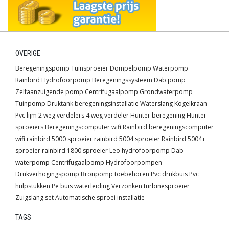
OVERIGE
Beregeningspomp
Tuinsproeier
Dompelpomp
Waterpomp
Rainbird
Hydrofoorpomp
Beregeningssysteem
Dab pomp
Zelfaanzuigende pomp
Centrifugaalpomp
Grondwaterpomp
Tuinpomp
Druktank
beregeningsinstallatie
Waterslang
Kogelkraan
Pvc lijm
2 weg verdelers
4 weg verdeler
Hunter beregening
Hunter
sproeiers
Beregeningscomputer wifi
Rainbird beregeningscomputer
wifi
rainbird 5000 sproeier
rainbird 5004 sproeier
Rainbird 5004+
sproeier
rainbird 1800 sproeier
Leo hydrofoorpomp
Dab
waterpomp
Centrifugaalpomp
Hydrofoorpompen
Drukverhogingspomp
Bronpomp toebehoren
Pvc drukbuis
Pvc
hulpstukken
Pe buis waterleiding
Verzonken turbinesproeier
Zuigslang set
Automatische sproei installatie
TAGS