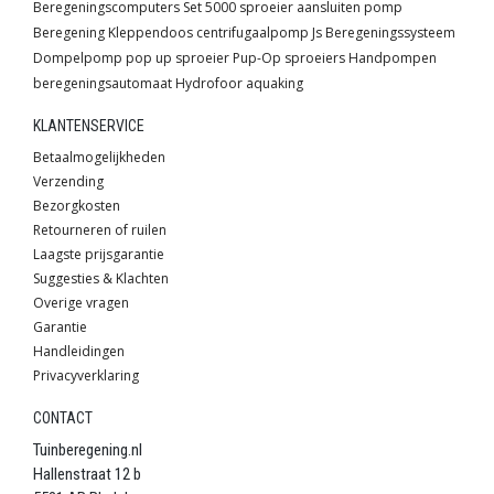
Beregeningscomputers
Set
5000 sproeier
aansluiten pomp
Beregening
Kleppendoos
centrifugaalpomp
Js
Beregeningssysteem
Dompelpomp
pop up sproeier
Pup-Op sproeiers
Handpompen
beregeningsautomaat
Hydrofoor
aquaking
KLANTENSERVICE
Betaalmogelijkheden
Verzending
Bezorgkosten
Retourneren of ruilen
Laagste prijsgarantie
Suggesties & Klachten
Overige vragen
Garantie
Handleidingen
Privacyverklaring
CONTACT
Tuinberegening.nl
Hallenstraat 12 b