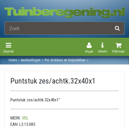
Toggle Navigation
Toggle Navi
Categorieën
Inloggen
Informatie
Winkelwagen
Home
Aanbiedingen
Pvc drukbuis en hulpstukken
Druk pvc hulpstukken
Puntstuk
Puntstuk zes/achtk.32x40x1
Puntstuk zes/achtk.32x40x1
Puntstuk zes/achtk.32x40x1"
MERK:
VDL
EAN:
L3.15.085