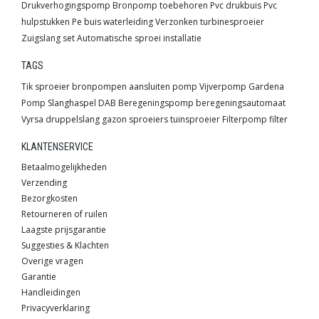
Drukverhogingspomp
Bronpomp toebehoren
Pvc drukbuis
Pvc
hulpstukken
Pe buis waterleiding
Verzonken turbinesproeier
Zuigslang set
Automatische sproei installatie
TAGS
Tik sproeier
bronpompen
aansluiten pomp
Vijverpomp
Gardena
Pomp
Slanghaspel
DAB
Beregeningspomp
beregeningsautomaat
Vyrsa
druppelslang
gazon sproeiers
tuinsproeier
Filterpomp
filter
KLANTENSERVICE
Betaalmogelijkheden
Verzending
Bezorgkosten
Retourneren of ruilen
Laagste prijsgarantie
Suggesties & Klachten
Overige vragen
Garantie
Handleidingen
Privacyverklaring