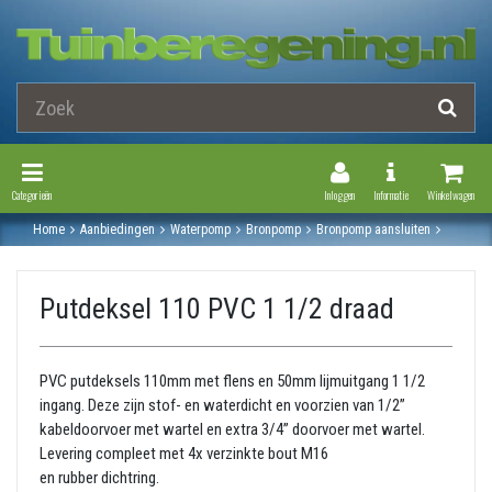
Toggle Navigation
Toggle Navi
Categorieën
Inloggen
Informatie
Winkelwagen
Home
Aanbiedingen
Waterpomp
Bronpomp
Bronpomp aansluiten
Putdeksel 110 pvc 1 1/2 draad
Putdeksel 110 PVC 1 1/2 draad
PVC putdeksels 110mm met flens en 50mm lijmuitgang 1 1/2
ingang. Deze zijn stof- en waterdicht en voorzien van 1/2”
kabeldoorvoer met wartel en extra 3/4” doorvoer met wartel.
Levering compleet met 4x verzinkte bout M16
en rubber dichtring.