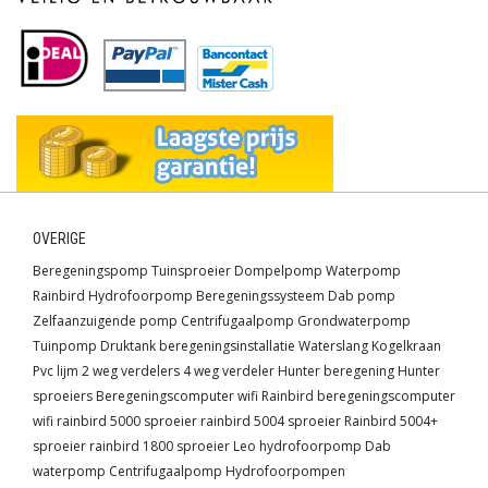
OVERIGE
Beregeningspomp
Tuinsproeier
Dompelpomp
Waterpomp
Rainbird
Hydrofoorpomp
Beregeningssysteem
Dab pomp
Zelfaanzuigende pomp
Centrifugaalpomp
Grondwaterpomp
Tuinpomp
Druktank
beregeningsinstallatie
Waterslang
Kogelkraan
Pvc lijm
2 weg verdelers
4 weg verdeler
Hunter beregening
Hunter
sproeiers
Beregeningscomputer wifi
Rainbird beregeningscomputer
wifi
rainbird 5000 sproeier
rainbird 5004 sproeier
Rainbird 5004+
sproeier
rainbird 1800 sproeier
Leo hydrofoorpomp
Dab
waterpomp
Centrifugaalpomp
Hydrofoorpompen