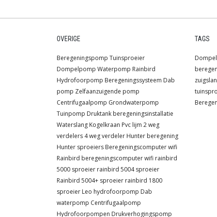
OVERIGE
TAGS
Beregeningspomp
Tuinsproeier
Dompe
Dompelpomp
Waterpomp
Rainbird
berege
Hydrofoorpomp
Beregeningssysteem
Dab
zuigsla
pomp
Zelfaanzuigende pomp
tuinspr
Centrifugaalpomp
Grondwaterpomp
Beregen
Tuinpomp
Druktank
beregeningsinstallatie
Waterslang
Kogelkraan
Pvc lijm
2 weg
verdelers
4 weg verdeler
Hunter beregening
Hunter sproeiers
Beregeningscomputer wifi
Rainbird beregeningscomputer wifi
rainbird
5000 sproeier
rainbird 5004 sproeier
Rainbird 5004+ sproeier
rainbird 1800
sproeier
Leo hydrofoorpomp
Dab
waterpomp
Centrifugaalpomp
Hydrofoorpompen
Drukverhogingspomp