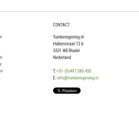
CONTACT
n
Tuinberegening.nl
Hallenstraat 12 b
5531 AB Bladel
en
Nederland
e
en
T.
+31-(0)497 380 430
E.
info@tuinberegening.nl