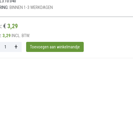
L3.10.040
RING:
BINNEN 1-3 WERKDAGEN
s: €
3,29
:
3,29
INCL. BTW.