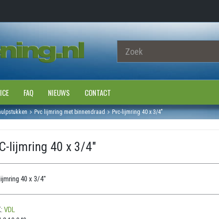
ICE
FAQ
NIEUWS
CONTACT
hulpstukken
Pvc lijmring met binnendraad
Pvc-lijmring 40 x 3/4"
-lijmring 40 x 3/4"
ijmring 40 x 3/4"
:
VDL