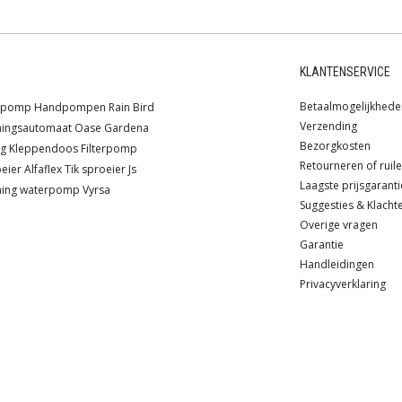
KLANTENSERVICE
Betaalmogelijkhede
lpomp
Handpompen
Rain Bird
Verzending
ningsautomaat
Oase
Gardena
Bezorgkosten
ng
Kleppendoos
Filterpomp
Retourneren of ruil
oeier
Alfaflex
Tik sproeier
Js
Laagste prijsgaranti
ing
waterpomp
Vyrsa
Suggesties & Klacht
Overige vragen
Garantie
Handleidingen
Privacyverklaring