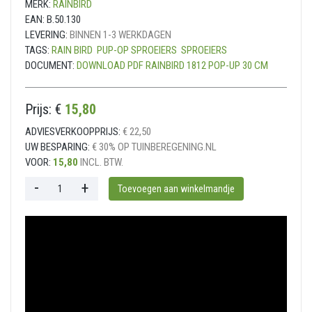
MERK:
RAINBIRD
EAN:
B.50.130
LEVERING:
BINNEN 1-3 WERKDAGEN
TAGS:
RAIN BIRD
PUP-OP SPROEIERS
SPROEIERS
DOCUMENT:
DOWNLOAD PDF RAINBIRD 1812 POP-UP 30 CM
Prijs: €
15,80
ADVIESVERKOOPPRIJS:
€ 22,50
UW BESPARING:
€ 30% OP TUINBEREGENING.NL
VOOR:
15,80
INCL. BTW.