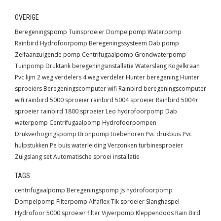
OVERIGE
Beregeningspomp
Tuinsproeier
Dompelpomp
Waterpomp
Rainbird
Hydrofoorpomp
Beregeningssysteem
Dab pomp
Zelfaanzuigende pomp
Centrifugaalpomp
Grondwaterpomp
Tuinpomp
Druktank
beregeningsinstallatie
Waterslang
Kogelkraan
Pvc lijm
2 weg verdelers
4 weg verdeler
Hunter beregening
Hunter
sproeiers
Beregeningscomputer wifi
Rainbird beregeningscomputer
wifi
rainbird 5000 sproeier
rainbird 5004 sproeier
Rainbird 5004+
sproeier
rainbird 1800 sproeier
Leo hydrofoorpomp
Dab
waterpomp
Centrifugaalpomp
Hydrofoorpompen
Drukverhogingspomp
Bronpomp toebehoren
Pvc drukbuis
Pvc
hulpstukken
Pe buis waterleiding
Verzonken turbinesproeier
Zuigslang set
Automatische sproei installatie
TAGS
centrifugaalpomp
Beregeningspomp
Js
hydrofoorpomp
Dompelpomp
Filterpomp
Alfaflex
Tik sproeier
Slanghaspel
Hydrofoor
5000 sproeier
filter
Vijverpomp
Kleppendoos
Rain Bird