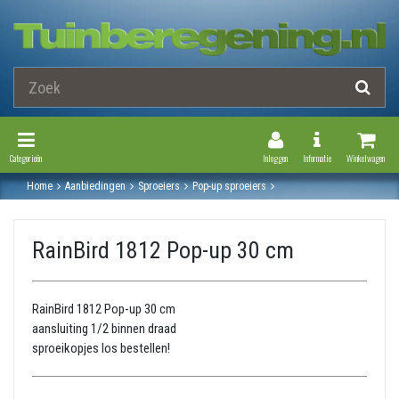
Toggle Navigation
Toggle Navi
Categorieën
Inloggen
Informatie
Winkelwagen
Home
Aanbiedingen
Sproeiers
Pop-up sproeiers
Nevelsproeiers 1800 serie
Rainbird 1812 pop-up 30 cm
RainBird 1812 Pop-up 30 cm
RainBird 1812 Pop-up 30 cm
aansluiting 1/2 binnen draad
sproeikopjes los bestellen!