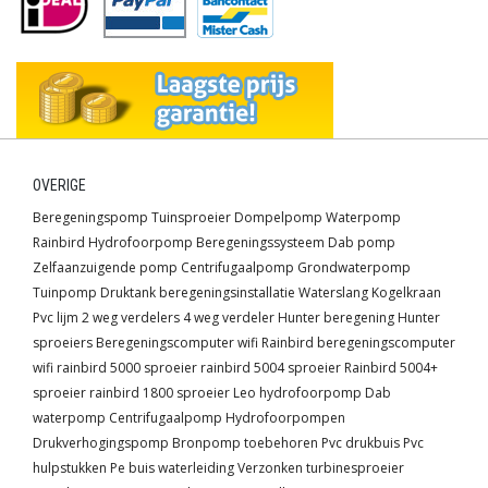
OVERIGE
Beregeningspomp
Tuinsproeier
Dompelpomp
Waterpomp
Rainbird
Hydrofoorpomp
Beregeningssysteem
Dab pomp
Zelfaanzuigende pomp
Centrifugaalpomp
Grondwaterpomp
Tuinpomp
Druktank
beregeningsinstallatie
Waterslang
Kogelkraan
Pvc lijm
2 weg verdelers
4 weg verdeler
Hunter beregening
Hunter
sproeiers
Beregeningscomputer wifi
Rainbird beregeningscomputer
wifi
rainbird 5000 sproeier
rainbird 5004 sproeier
Rainbird 5004+
sproeier
rainbird 1800 sproeier
Leo hydrofoorpomp
Dab
waterpomp
Centrifugaalpomp
Hydrofoorpompen
Drukverhogingspomp
Bronpomp toebehoren
Pvc drukbuis
Pvc
hulpstukken
Pe buis waterleiding
Verzonken turbinesproeier