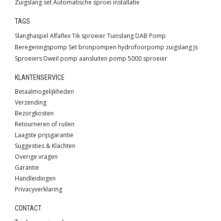
Zuigslang set
Automatische sproei installatie
TAGS
Slanghaspel
Alfaflex
Tik sproeier
Tuinslang
DAB
Pomp
Beregeningspomp
Set
bronpompen
hydrofoorpomp
zuigslang
Js
Sproeiers
Dweil pomp
aansluiten pomp
5000 sproeier
KLANTENSERVICE
Betaalmogelijkheden
Verzending
Bezorgkosten
Retourneren of ruilen
Laagste prijsgarantie
Suggesties & Klachten
Overige vragen
Garantie
Handleidingen
Privacyverklaring
CONTACT