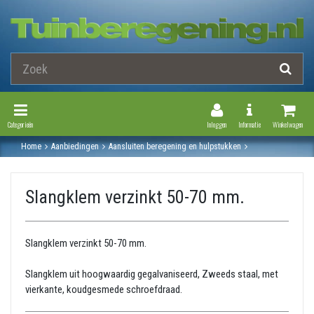
Toggle Navigation
Toggle Navi
Categorieën
Inloggen
Informatie
Winkelwagen
Home
Aanbiedingen
Aansluiten beregening en hulpstukken
Slangklem
Slangklem verzinkt 50-70 mm.
Slangklem verzinkt 50-70 mm.
Slangklem verzinkt 50-70 mm.
Slangklem uit hoogwaardig gegalvaniseerd, Zweeds staal, met
vierkante, koudgesmede schroefdraad.