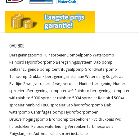
OVERIGE
Beregeningspomp
Tuinsproeier
Dompelpomp
Waterpomp
Rainbird
Hydrofoorpomp
Beregeningssysteem
Dab pomp
Zelfaanzuigende pomp
Centrifugaalpomp
Grondwaterpomp
Tuinpomp
Druktank
beregeningsinstallatie
Waterslang
Kogelkraan
Pvc lijm
2 weg verdelers
4 weg verdeler
Hunter beregening
Hunter
sproeiers
Beregeningscomputer wifi
Rainbird beregeningscomputer
wifi
rainbird 5000 sproeier
rainbird 5004 sproeier
Rainbird 5004+
sproeier
rainbird 1800 sproeier
Leo hydrofoorpomp
Dab
waterpomp
Centrifugaalpomp
Hydrofoorpompen
Drukverhogingspomp
Bronpomp toebehoren
Pvc drukbuis
Pvc
hulpstukken
Pe buis waterleiding
Verzonken turbinesproeier
Zuigslang set
Automatische sproei installatie