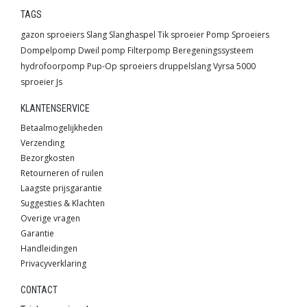
TAGS
gazon sproeiers
Slang
Slanghaspel
Tik sproeier
Pomp
Sproeiers
Dompelpomp
Dweil pomp
Filterpomp
Beregeningssysteem
hydrofoorpomp
Pup-Op sproeiers
druppelslang
Vyrsa
5000
sproeier
Js
KLANTENSERVICE
Betaalmogelijkheden
Verzending
Bezorgkosten
Retourneren of ruilen
Laagste prijsgarantie
Suggesties & Klachten
Overige vragen
Garantie
Handleidingen
Privacyverklaring
CONTACT