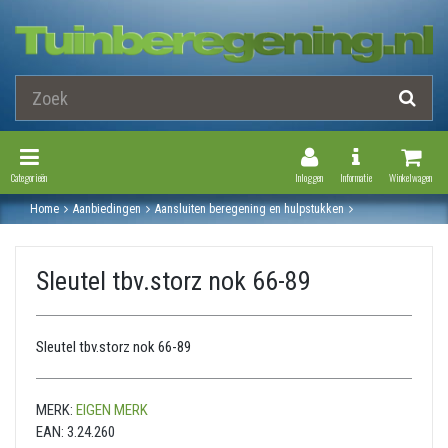
Toggle Navigation
Toggle Navi
Categorieën
Inloggen
Informatie
Winkelwagen
Home
Aanbiedingen
Aansluiten beregening en hulpstukken
Slangkoppeling
Stortz koppelingen
Sleutel tbv.storz nok 66-89
Sleutel tbv.storz nok 66-89
Sleutel tbv.storz nok 66-89
MERK:
EIGEN MERK
EAN:
3.24.260