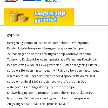
OVERIGE
Beregeningspomp
Tuinsproeier
Dompelpomp
Waterpomp
Rainbird
Hydrofoorpomp
Beregeningssysteem
Dab pomp
Zelfaanzuigende pomp
Centrifugaalpomp
Grondwaterpomp
Tuinpomp
Druktank
beregeningsinstallatie
Waterslang
Kogelkraan
Pvc lijm
2 weg verdelers
4 weg verdeler
Hunter beregening
Hunter
sproeiers
Beregeningscomputer wifi
Rainbird beregeningscomputer
wifi
rainbird 5000 sproeier
rainbird 5004 sproeier
Rainbird 5004+
sproeier
rainbird 1800 sproeier
Leo hydrofoorpomp
Dab
waterpomp
Centrifugaalpomp
Hydrofoorpompen
Drukverhogingspomp
Bronpomp toebehoren
Pvc drukbuis
Pvc
hulpstukken
Pe buis waterleiding
Verzonken turbinesproeier
Zuigslang set
Automatische sproei installatie