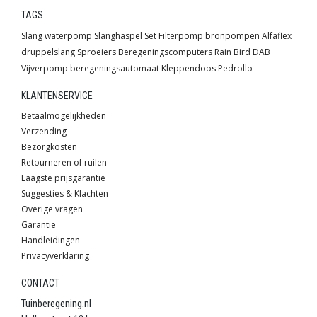
TAGS
Slang
waterpomp
Slanghaspel
Set
Filterpomp
bronpompen
Alfaflex
druppelslang
Sproeiers
Beregeningscomputers
Rain Bird
DAB
Vijverpomp
beregeningsautomaat
Kleppendoos
Pedrollo
KLANTENSERVICE
Betaalmogelijkheden
Verzending
Bezorgkosten
Retourneren of ruilen
Laagste prijsgarantie
Suggesties & Klachten
Overige vragen
Garantie
Handleidingen
Privacyverklaring
CONTACT
Tuinberegening.nl