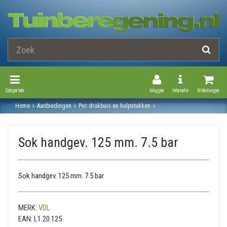
Toggle Navigation
Toggle Navi
Categorieën
Inloggen
Informatie
Winkelwagen
Home
Aanbiedingen
Pvc drukbuis en hulpstukken
Druk pvc hulpstukken
Sok handgevormd
Sok handgev. 125 mm. 7.5 bar
Sok handgev. 125 mm. 7.5 bar
Sok handgev. 125 mm. 7.5 bar
MERK:
VDL
EAN:
L1.20.125