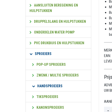
Bo
AANSLUITEN BEREGENING EN
Me
HULPSTUKKEN
Bu
Bu
DRUPPELSLANG EN HULPSTUKKEN
Me
Me
ONDERDELEN WATER POMP
ba
PVC DRUKBUIS EN HULPSTUKKEN
MERK
SPROEIERS
EAN:
LEVE
POP-UP SPROEIERS
ZWENK / MULTIE SPROEIERS
Prij
ADVI
HANDSPROEIERS
UW B
TIKSPROEIERS
AANB
KANONSPROEIERS