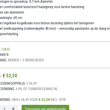
ringen in sproeikop: 0,7 mm diameter
t comfortabele kunststof handgreep voor betere hantering
is van aluminium
islengte: 60 cm
t regelbare kogelkraan voor betere dosering tijdens het beregenen
t snelkoppeling (nokkenwijdte 40 mm) – eenvoudig aansluiten op de slang m
jonetsluiting
:
OASE
44474
RING:
BINNEN 1-3 WERKDAGEN
s: €
52,50
ESVERKOOPPRIJS:
€ 56,99
ESPARING:
€ 8% OP TUINBEREGENING.NL
IEDING:
VAN € 56,99 VOOR
€ 52,50
INCL. BTW.