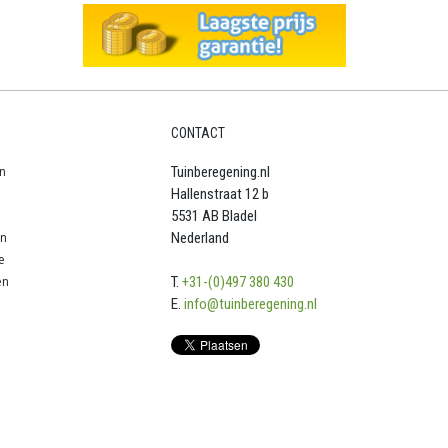
CONTACT
n
Tuinberegening.nl
Hallenstraat 12 b
5531 AB Bladel
en
Nederland
e
en
T.
+31-(0)497 380 430
E.
info@tuinberegening.nl