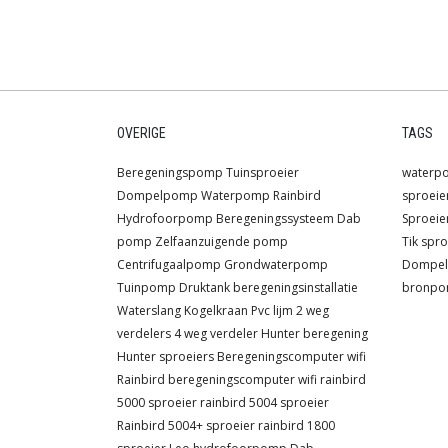
OVERIGE
TAGS
Beregeningspomp
Tuinsproeier
waterp
Dompelpomp
Waterpomp
Rainbird
sproeie
Hydrofoorpomp
Beregeningssysteem
Dab
Sproeie
pomp
Zelfaanzuigende pomp
Tik spro
Centrifugaalpomp
Grondwaterpomp
Dompe
Tuinpomp
Druktank
beregeningsinstallatie
bronp
Waterslang
Kogelkraan
Pvc lijm
2 weg
verdelers
4 weg verdeler
Hunter beregening
Hunter sproeiers
Beregeningscomputer wifi
Rainbird beregeningscomputer wifi
rainbird
5000 sproeier
rainbird 5004 sproeier
Rainbird 5004+ sproeier
rainbird 1800