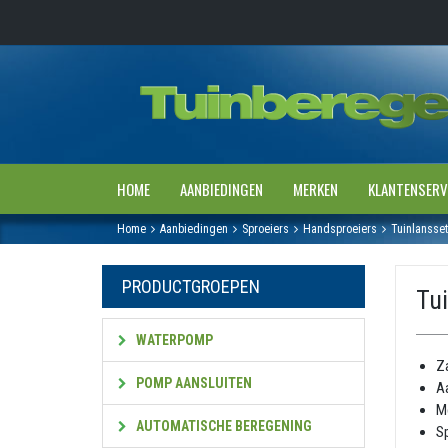
HOME
AANBIEDINGEN
MERKEN
KLANTENSERV
Home
Aanbiedingen
Sproeiers
Handsproeiers
Tuinlansse
PRODUCTGROEPEN
Tu
WATERPOMP
Za
POMP AANSLUITEN
Aa
Me
AUTOMATISCHE BEREGENING
S