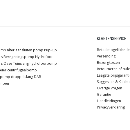
KLANTENSERVICE
Betaalmogelijkhede
omp
filter
aansluiten pomp
Pup-Op
Verzending
rs
Beregeningspomp
Hydrofoor
Bezorgkosten
rs
Oase
Tuinslang
hydrofoorpomp
Retourneren of ruil
eier
centrifugaalpomp
Laagste prijsgaranti
lpomp
druppelslang
DAB
Suggesties & Klacht
ompen
Overige vragen
Garantie
Handleidingen
Privacyverklaring