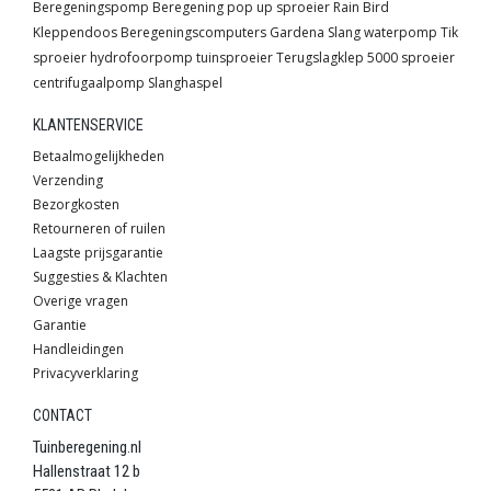
Beregeningspomp
Beregening
pop up sproeier
Rain Bird
Kleppendoos
Beregeningscomputers
Gardena
Slang
waterpomp
Tik
sproeier
hydrofoorpomp
tuinsproeier
Terugslagklep
5000 sproeier
centrifugaalpomp
Slanghaspel
KLANTENSERVICE
Betaalmogelijkheden
Verzending
Bezorgkosten
Retourneren of ruilen
Laagste prijsgarantie
Suggesties & Klachten
Overige vragen
Garantie
Handleidingen
Privacyverklaring
CONTACT
Tuinberegening.nl
Hallenstraat 12 b