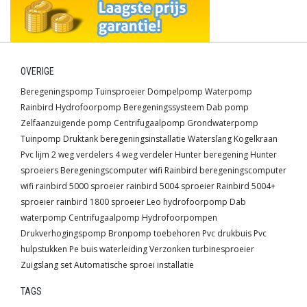
OVERIGE
Beregeningspomp
Tuinsproeier
Dompelpomp
Waterpomp
Rainbird
Hydrofoorpomp
Beregeningssysteem
Dab pomp
Zelfaanzuigende pomp
Centrifugaalpomp
Grondwaterpomp
Tuinpomp
Druktank
beregeningsinstallatie
Waterslang
Kogelkraan
Pvc lijm
2 weg verdelers
4 weg verdeler
Hunter beregening
Hunter
sproeiers
Beregeningscomputer wifi
Rainbird beregeningscomputer
wifi
rainbird 5000 sproeier
rainbird 5004 sproeier
Rainbird 5004+
sproeier
rainbird 1800 sproeier
Leo hydrofoorpomp
Dab
waterpomp
Centrifugaalpomp
Hydrofoorpompen
Drukverhogingspomp
Bronpomp toebehoren
Pvc drukbuis
Pvc
hulpstukken
Pe buis waterleiding
Verzonken turbinesproeier
Zuigslang set
Automatische sproei installatie
TAGS