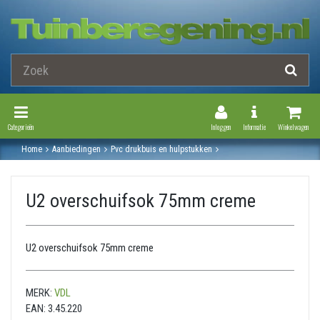
Toggle Navigation
Toggle Navi
Categorieën
Inloggen
Informatie
Winkelwagen
Home
Aanbiedingen
Pvc drukbuis en hulpstukken
Druk pvc hulpstukken
Mof(manchet)
U2 overschuifsok 75mm creme
U2 overschuifsok 75mm creme
U2 overschuifsok 75mm creme
MERK:
VDL
EAN:
3.45.220