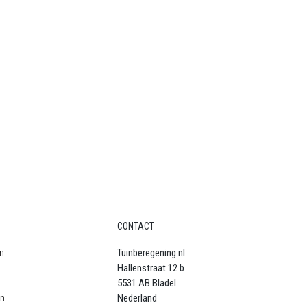
CONTACT
n
Tuinberegening.nl
Hallenstraat 12 b
5531 AB Bladel
en
Nederland