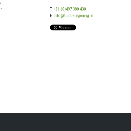
e
en
T.
+31-(0)497 380 430
E.
info@tuinberegening.nl