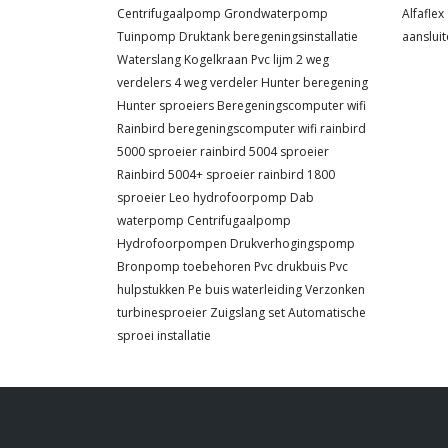
Centrifugaalpomp
Grondwaterpomp
Alfaflex
Tuinpomp
Druktank
beregeningsinstallatie
aanslui
Waterslang
Kogelkraan
Pvc lijm
2 weg
verdelers
4 weg verdeler
Hunter beregening
Hunter sproeiers
Beregeningscomputer wifi
Rainbird beregeningscomputer wifi
rainbird
5000 sproeier
rainbird 5004 sproeier
Rainbird 5004+ sproeier
rainbird 1800
sproeier
Leo hydrofoorpomp
Dab
waterpomp
Centrifugaalpomp
Hydrofoorpompen
Drukverhogingspomp
Bronpomp toebehoren
Pvc drukbuis
Pvc
hulpstukken
Pe buis waterleiding
Verzonken
turbinesproeier
Zuigslang set
Automatische
sproei installatie