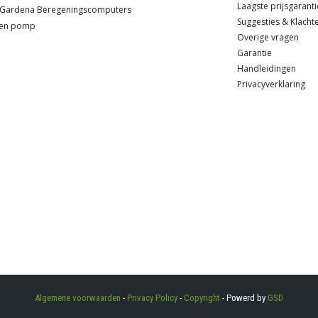
Laagste prijsgaranti
Gardena
Beregeningscomputers
Suggesties & Klacht
ten pomp
Overige vragen
Garantie
Handleidingen
Privacyverklaring
Algemene voorwaarden
-
Privacy Policy
-
Copyright
- Powerd by
GSD