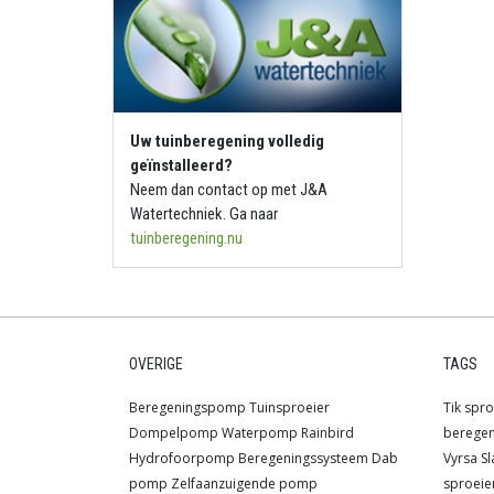
Uw tuinberegening volledig
geïnstalleerd?
Neem dan contact op met J&A
Watertechniek. Ga naar
tuinberegening.nu
OVERIGE
TAGS
Beregeningspomp
Tuinsproeier
Tik spro
Dompelpomp
Waterpomp
Rainbird
berege
Hydrofoorpomp
Beregeningssysteem
Dab
Vyrsa
Sl
pomp
Zelfaanzuigende pomp
sproeie