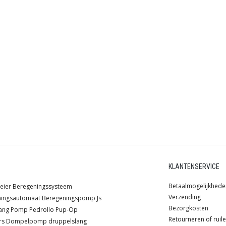
KLANTENSERVICE
Betaalmogelijkhede
eier
Beregeningssysteem
Verzending
ningsautomaat
Beregeningspomp
Js
Bezorgkosten
ang
Pomp
Pedrollo
Pup-Op
Retourneren of ruil
rs
Dompelpomp
druppelslang