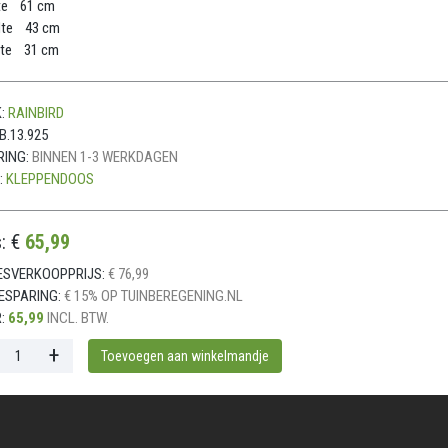
te 61 cm
dte 43 cm
te 31 cm
:
RAINBIRD
B.13.925
RING:
BINNEN 1-3 WERKDAGEN
:
KLEPPENDOOS
s: €
65,99
ESVERKOOPPRIJS:
€ 76,99
ESPARING:
€ 15% OP TUINBEREGENING.NL
:
65,99
INCL. BTW.