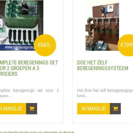
€669,-
€109
MPLETE BEREGENINGS SET
DOE HET ZELF
OR 2 GROEPEN A 3
BEREGENINGSSYSTEEM
ROEIERS
plete beregenings set voor 2
Het Doe het zelf beregeningss
pen ...
best...
IN MANDJE
IN MANDJE
er op
beste plaats pup-up sproeiers in de tuin