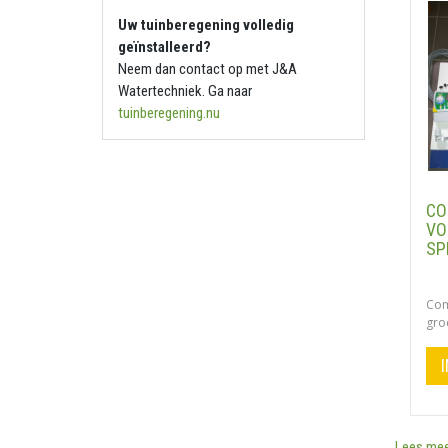
Uw tuinberegening volledig
geïnstalleerd?
Neem dan contact op met J&A
Watertechniek. Ga naar
tuinberegening.nu
CO
VO
SP
Com
groe
Lees me