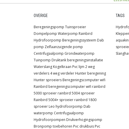
OVERIGE
TAGS
Beregeningspomp
Tuinsproeier
Hydrof
Dompelpomp
Waterpomp
Rainbird
Kleppe
Hydrofoorpomp
Beregeningssysteem
Dab
aquakin
pomp
Zelfaanzuigende pomp
sproeie
Centrifugaalpomp
Grondwaterpomp
Slangha
Tuinpomp
Druktank
beregeningsinstallatie
Waterslang
Kogelkraan
Pvc lijm
2 weg
verdelers
4 weg verdeler
Hunter beregening
Hunter sproeiers
Beregeningscomputer wifi
Rainbird beregeningscomputer wifi
rainbird
5000 sproeier
rainbird 5004 sproeier
Rainbird 5004+ sproeier
rainbird 1800
sproeier
Leo hydrofoorpomp
Dab
waterpomp
Centrifugaalpomp
Hydrofoorpompen
Drukverhogingspomp
Bronpomp toebehoren
Pvc drukbuis
Pvc