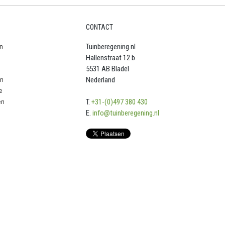
CONTACT
n
Tuinberegening.nl
Hallenstraat 12 b
5531 AB Bladel
en
Nederland
e
en
T.
+31-(0)497 380 430
E.
info@tuinberegening.nl