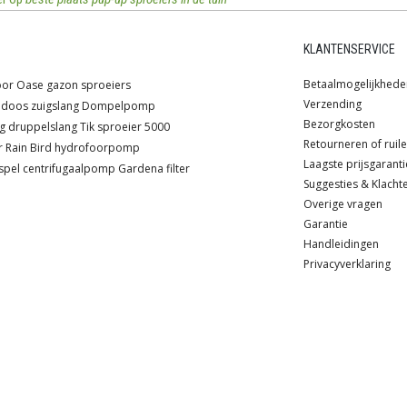
KLANTENSERVICE
Betaalmogelijkhede
oor
Oase
gazon sproeiers
Verzending
ndoos
zuigslang
Dompelpomp
Bezorgkosten
g
druppelslang
Tik sproeier
5000
Retourneren of ruil
r
Rain Bird
hydrofoorpomp
Laagste prijsgaranti
spel
centrifugaalpomp
Gardena
filter
Suggesties & Klacht
Overige vragen
Garantie
Handleidingen
Privacyverklaring