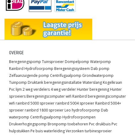
OVERIGE
Beregeningspomp
Tuinsproeier
Dompelpomp
Waterpomp
Rainbird
Hydrofoorpomp
Beregeningssysteem
Dab pomp
Zelfaanzuigende pomp
Centrifugaalpomp
Grondwaterpomp
Tuinpomp
Druktank
beregeningsinstallatie
Waterslang
Kogelkraan
Pvc lijm
2 weg verdelers
4 weg verdeler
Hunter beregening
Hunter
sproeiers
Beregeningscomputer wifi
Rainbird beregeningscomputer
wifi
rainbird 5000 sproeier
rainbird 5004 sproeier
Rainbird 5004+
sproeier
rainbird 1800 sproeier
Leo hydrofoorpomp
Dab
waterpomp
Centrifugaalpomp
Hydrofoorpompen
Drukverhogingspomp
Bronpomp toebehoren
Pvc drukbuis
Pvc
hulpstukken
Pe buis waterleiding
Verzonken turbinesproeier