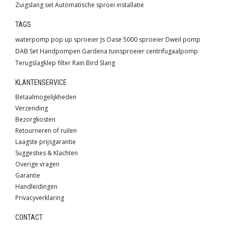
Zuigslang set
Automatische sproei installatie
TAGS
waterpomp
pop up sproeier
Js
Oase
5000 sproeier
Dweil pomp
DAB
Set
Handpompen
Gardena
tuinsproeier
centrifugaalpomp
Terugslagklep
filter
Rain Bird
Slang
KLANTENSERVICE
Betaalmogelijkheden
Verzending
Bezorgkosten
Retourneren of ruilen
Laagste prijsgarantie
Suggesties & Klachten
Overige vragen
Garantie
Handleidingen
Privacyverklaring
CONTACT