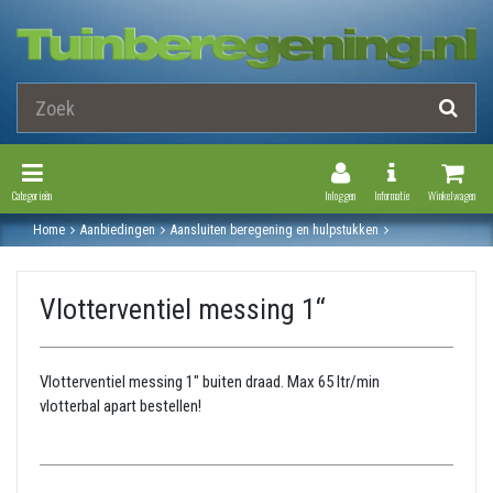
Toggle Navigation
Toggle Navi
Categorieën
Inloggen
Informatie
Winkelwagen
Home
Aanbiedingen
Aansluiten beregening en hulpstukken
Vlotters en regeling
Vlotterventiel messing 1‘‘
Vlotterventiel messing 1‘‘
Vlotterventiel messing 1" buiten draad. Max 65 ltr/min
vlotterbal apart bestellen!