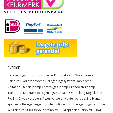
OVERIGE
Beregeningspomp
Tuinsproeier
Dompelpomp
Waterpomp
Rainbird
Hydrofoorpomp
Beregeningssysteem
Dab pomp
Zelfaanzuigende pomp
Centrifugaalpomp
Grondwaterpomp
Tuinpomp
Druktank
beregeningsinstallatie
Waterslang
Kogelkraan
Pvc lijm
2 weg verdelers
4 weg verdeler
Hunter beregening
Hunter
sproeiers
Beregeningscomputer wifi
Rainbird beregeningscomputer
wifi
rainbird 5000 sproeier
rainbird 5004 sproeier
Rainbird 5004+