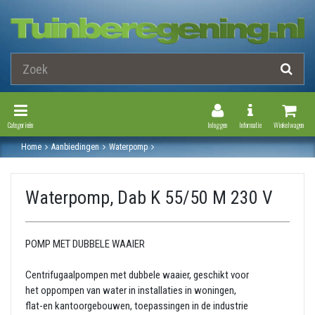
Toggle Navigation
Toggle Navi
Categorieën
Inloggen
Informatie
Winkelwagen
Home
Aanbiedingen
Waterpomp
Normaal aanzuigende beregeningspomp
Dab k serie
Waterpomp, dab k 55/50 m 230 v
Waterpomp, Dab K 55/50 M 230 V
POMP MET DUBBELE WAAIER
Centrifugaalpompen met dubbele waaier, geschikt voor
het oppompen van water in installaties in woningen,
flat-en kantoorgebouwen, toepassingen in de industrie