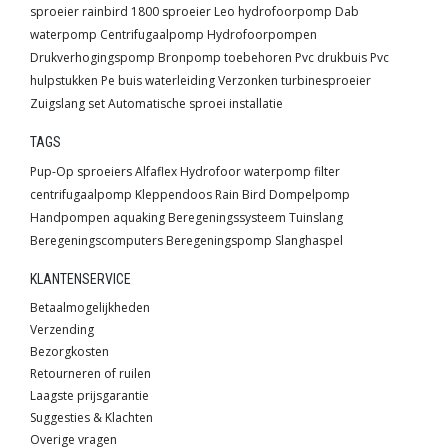
sproeier
rainbird 1800 sproeier
Leo hydrofoorpomp
Dab
waterpomp
Centrifugaalpomp
Hydrofoorpompen
Drukverhogingspomp
Bronpomp toebehoren
Pvc drukbuis
Pvc
hulpstukken
Pe buis waterleiding
Verzonken turbinesproeier
Zuigslang set
Automatische sproei installatie
TAGS
Pup-Op sproeiers
Alfaflex
Hydrofoor
waterpomp
filter
centrifugaalpomp
Kleppendoos
Rain Bird
Dompelpomp
Handpompen
aquaking
Beregeningssysteem
Tuinslang
Beregeningscomputers
Beregeningspomp
Slanghaspel
KLANTENSERVICE
Betaalmogelijkheden
Verzending
Bezorgkosten
Retourneren of ruilen
Laagste prijsgarantie
Suggesties & Klachten
Overige vragen