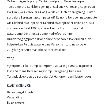
Zelfaanzuigende pomp
Centrifugaalpomp
Grondwaterpomp
Tuinpomp
Druktank
beregeningsinstallatie
Waterslang
Kogelkraan
Pvc lijm
2 weg verdelers
4 weg verdeler
Hunter beregening
Hunter
sproeiers
Beregeningscomputer wifi
Rainbird beregeningscomputer
wifi
rainbird 5000 sproeier
rainbird 5004 sproeier
Rainbird 5004+
sproeier
rainbird 1800 sproeier
Leo hydrofoorpomp
Dab
waterpomp
Centrifugaalpomp
Hydrofoorpompen
Drukverhogingspomp
Bronpomp toebehoren
Pvc drukbuis
Pvc
hulpstukken
Pe buis waterleiding
Verzonken turbinesproeier
Zuigslang set
Automatische sproei installatie
TAGS
Vijverpomp
Filterpomp
waterpomp
aquaking
Vyrsa
tuinsproeier
Oase
Gardena
Beregeningspomp
Beregening
Tuinslang
Terugslagklep
pop up sproeier
Set
Handpompen
Kleppendoos
KLANTENSERVICE
Betaalmogelijkheden
Verzending
Bezorgkosten