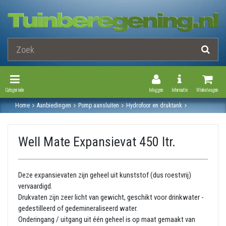
Toggle Navigation
Toggle Navi
Categorieën
Inloggen
Informatie
Winkelwagen
Home
Aanbiedingen
Pomp aansluiten
Hydrofoor en druktank
Well mate hydrofoor en druktanks
Well mate expansievat 450 ltr.
Well Mate Expansievat 450 ltr.
Deze expansievaten zijn geheel uit kunststof (dus roestvrij)
vervaardigd.
Drukvaten zijn zeer licht van gewicht, geschikt voor drinkwater -
gedestilleerd of gedemineraliseerd water.
Onderingang / uitgang uit één geheel is op maat gemaakt van