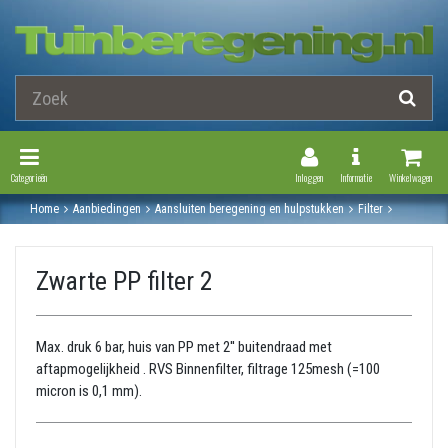
Toggle Navigation
Toggle Navi
Categorieën
Inloggen
Informatie
Winkelwagen
Home
Aanbiedingen
Aansluiten beregening en hulpstukken
Filter
Zwarte pp filter 2
Zwarte PP filter 2
Max. druk 6 bar, huis van PP met 2'' buitendraad met
aftapmogelijkheid . RVS Binnenfilter, filtrage 125mesh (=100
micron is 0,1 mm).