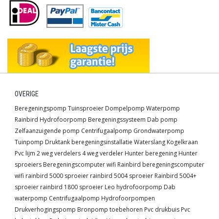
OVERIGE
Beregeningspomp
Tuinsproeier
Dompelpomp
Waterpomp
Rainbird
Hydrofoorpomp
Beregeningssysteem
Dab pomp
Zelfaanzuigende pomp
Centrifugaalpomp
Grondwaterpomp
Tuinpomp
Druktank
beregeningsinstallatie
Waterslang
Kogelkraan
Pvc lijm
2 weg verdelers
4 weg verdeler
Hunter beregening
Hunter
sproeiers
Beregeningscomputer wifi
Rainbird beregeningscomputer
wifi
rainbird 5000 sproeier
rainbird 5004 sproeier
Rainbird 5004+
sproeier
rainbird 1800 sproeier
Leo hydrofoorpomp
Dab
waterpomp
Centrifugaalpomp
Hydrofoorpompen
Drukverhogingspomp
Bronpomp toebehoren
Pvc drukbuis
Pvc