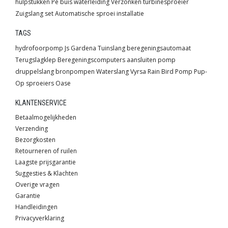
hulpstukken
Pe buis waterleiding
Verzonken turbinesproeier
Zuigslang set
Automatische sproei installatie
TAGS
hydrofoorpomp
Js
Gardena
Tuinslang
beregeningsautomaat
Terugslagklep
Beregeningscomputers
aansluiten pomp
druppelslang
bronpompen
Waterslang
Vyrsa
Rain Bird
Pomp
Pup-
Op sproeiers
Oase
KLANTENSERVICE
Betaalmogelijkheden
Verzending
Bezorgkosten
Retourneren of ruilen
Laagste prijsgarantie
Suggesties & Klachten
Overige vragen
Garantie
Handleidingen
Privacyverklaring