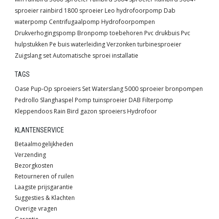
sproeier
rainbird 1800 sproeier
Leo hydrofoorpomp
Dab
waterpomp
Centrifugaalpomp
Hydrofoorpompen
Drukverhogingspomp
Bronpomp toebehoren
Pvc drukbuis
Pvc
hulpstukken
Pe buis waterleiding
Verzonken turbinesproeier
Zuigslang set
Automatische sproei installatie
TAGS
Oase
Pup-Op sproeiers
Set
Waterslang
5000 sproeier
bronpompen
Pedrollo
Slanghaspel
Pomp
tuinsproeier
DAB
Filterpomp
Kleppendoos
Rain Bird
gazon sproeiers
Hydrofoor
KLANTENSERVICE
Betaalmogelijkheden
Verzending
Bezorgkosten
Retourneren of ruilen
Laagste prijsgarantie
Suggesties & Klachten
Overige vragen