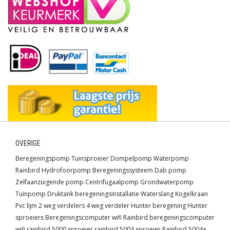
OVERIGE
Beregeningspomp
Tuinsproeier
Dompelpomp
Waterpomp
Rainbird
Hydrofoorpomp
Beregeningssysteem
Dab pomp
Zelfaanzuigende pomp
Centrifugaalpomp
Grondwaterpomp
Tuinpomp
Druktank
beregeningsinstallatie
Waterslang
Kogelkraan
Pvc lijm
2 weg verdelers
4 weg verdeler
Hunter beregening
Hunter
sproeiers
Beregeningscomputer wifi
Rainbird beregeningscomputer
wifi
rainbird 5000 sproeier
rainbird 5004 sproeier
Rainbird 5004+