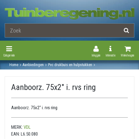
Toggle Navigation
Toggle Navi
Categorieën
Inloggen
Informatie
Winkelwagen
Home
Aanbiedingen
Pvc drukbuis en hulpstukken
Druk pvc hulpstukken
Aanboorzadels
Aanboorz. 75x2" i. rvs ring
Aanboorz. 75x2" i. rvs ring
Aanboorz. 75x2" i. rvs ring
MERK:
VDL
EAN:
L6.50.080