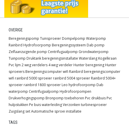
OVERIGE
Beregeningspomp
Tuinsproeier
Dompelpomp
Waterpomp
Rainbird
Hydrofoorpomp
Beregeningssysteem
Dab pomp
Zelfaanzuigende pomp
Centrifugaalpomp
Grondwaterpomp
Tuinpomp
Druktank
beregeningsinstallatie
Waterslang
Kogelkraan
Pvc lijm
2 weg verdelers
4 weg verdeler
Hunter beregening
Hunter
sproeiers
Beregeningscomputer wifi
Rainbird beregeningscomputer
wifi
rainbird 5000 sproeier
rainbird 5004 sproeier
Rainbird 5004+
sproeier
rainbird 1800 sproeier
Leo hydrofoorpomp
Dab
waterpomp
Centrifugaalpomp
Hydrofoorpompen
Drukverhogingspomp
Bronpomp toebehoren
Pvc drukbuis
Pvc
hulpstukken
Pe buis waterleiding
Verzonken turbinesproeier
Zuigslang set
Automatische sproei installatie
TAGS