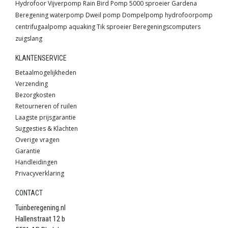
Hydrofoor
Vijverpomp
Rain Bird
Pomp
5000 sproeier
Gardena
Beregening
waterpomp
Dweil pomp
Dompelpomp
hydrofoorpomp
centrifugaalpomp
aquaking
Tik sproeier
Beregeningscomputers
zuigslang
KLANTENSERVICE
Betaalmogelijkheden
Verzending
Bezorgkosten
Retourneren of ruilen
Laagste prijsgarantie
Suggesties & Klachten
Overige vragen
Garantie
Handleidingen
Privacyverklaring
CONTACT
Tuinberegening.nl
Hallenstraat 12 b