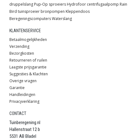
druppelslang
Pup-Op sproeiers
Hydrofoor
centrifugaalpomp
Rain
Bird
tuinsproeier
bronpompen
Kleppendoos
Beregeningscomputers
Waterslang
KLANTENSERVICE
Betaalmogelijkheden
Verzending
Bezorgkosten
Retourneren of ruilen
Laagste prijsgarantie
Suggesties & Klachten
Overige vragen
Garantie
Handleidingen
Privacyverklaring
CONTACT
Tuinberegening.nl
Hallenstraat 12 b
5531 AB Bladel