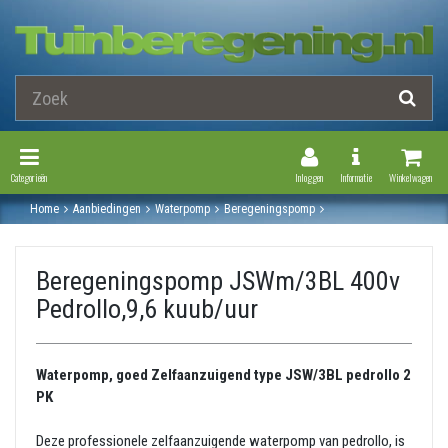
Toggle Navigation
Toggle Navi
Categorieën
Inloggen
Informatie
Winkelwagen
Home
Aanbiedingen
Waterpomp
Beregeningspomp
Beregeningspomp jswm/3bl 400v pedrollo,9,6 kuub/uur
Beregeningspomp JSWm/3BL 400v
Pedrollo,9,6 kuub/uur
Waterpomp, goed Zelfaanzuigend type JSW/3BL pedrollo 2
PK
Deze professionele zelfaanzuigende waterpomp van pedrollo, is