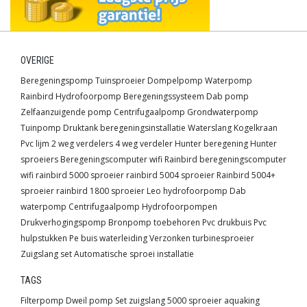
OVERIGE
Beregeningspomp
Tuinsproeier
Dompelpomp
Waterpomp
Rainbird
Hydrofoorpomp
Beregeningssysteem
Dab pomp
Zelfaanzuigende pomp
Centrifugaalpomp
Grondwaterpomp
Tuinpomp
Druktank
beregeningsinstallatie
Waterslang
Kogelkraan
Pvc lijm
2 weg verdelers
4 weg verdeler
Hunter beregening
Hunter
sproeiers
Beregeningscomputer wifi
Rainbird beregeningscomputer
wifi
rainbird 5000 sproeier
rainbird 5004 sproeier
Rainbird 5004+
sproeier
rainbird 1800 sproeier
Leo hydrofoorpomp
Dab
waterpomp
Centrifugaalpomp
Hydrofoorpompen
Drukverhogingspomp
Bronpomp toebehoren
Pvc drukbuis
Pvc
hulpstukken
Pe buis waterleiding
Verzonken turbinesproeier
Zuigslang set
Automatische sproei installatie
TAGS
Filterpomp
Dweil pomp
Set
zuigslang
5000 sproeier
aquaking